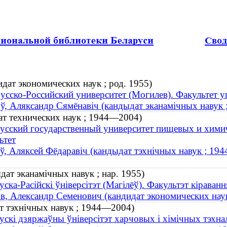
дат экономических наук ; род. 1955)
усско-Российский университет (Могилев). Факультет 
ў, Аляксандр Сямёнавіч (кандыдат эканамічных навук ;
ат технических наук ; 1944—2004)
усский государственный университет пищевых и хими
ьтет
ў, Аляксей Фёдаравіч (кандыдат тэхнічных навук ; 19
дат эканамічных навук ; нар. 1955)
уска-Расійскі ўніверсітэт (Магілёў). Факультэт кіраванн
в, Александр Семенович (кандидат экономических наук
т тэхнічных навук ; 1944—2004)
ускі дзяржаўны ўніверсітэт харчовых і хімічных тэхна