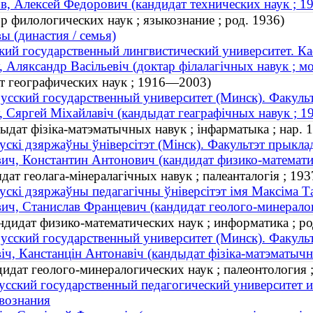
в, Алексей Федорович (кандидат технических наук ; 
р филологических наук ; языкознание ; род. 1936)
ы (династия / семья)
ий государственный лингвистический университет. К
, Аляксандр Васільевіч (доктар філалагічных навук ; мо
т географических наук ; 1916—2003)
усский государственный университет (Минск). Факуль
, Сяргей Міхайлавіч (кандыдат геаграфічных навук ; 
ыдат фізіка-матэматычных навук ; інфарматыка ; нар. 
ускі дзяржаўны ўніверсітэт (Мінск). Факультэт прыкла
ич, Константин Антонович (кандидат физико-математич
дат геолага-мінералагічных навук ; палеанталогія ; 1
ускі дзяржаўны педагагічны ўніверсітэт імя Максіма Т
ич, Станислав Францевич (кандидат геолого-минерало
дидат физико-математических наук ; информатика ; ро
усский государственный университет (Минск). Факуль
iч, Канстанцiн Антонавiч (кандыдат фізіка-матэматычны
дидат геолого-минералогических наук ; палеонтология
усский государственный педагогический университет 
твознания