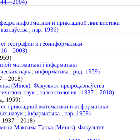
1944—2004)
афедра информатики и прикладной лингвистики
вазнаўства ; нар. 1936)
тет географии и геоинформатики
1916—2003)
1959)
дной матэматыкі і інфарматыкі
еских наук ; информатика ; род. 1959)
937—2018)
анка (Мінск). Факультэт прыродазнаўства
гических наук ; палеонтология ; 1937—2018)
д. 1959)
тет прикладной математики и информатики
х навук ; інфарматыка ; нар. 1959)
 ; 1937—2018)
имени Максима Танка (Минск). Факультет