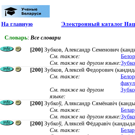
На главную
Словарь
:
Все словари
[200]
Зубков, Александр Семенович (канди
См. также:
Белор
См. также на другом языке:
Зубко
[200]
Зубков, Алексей Федорович (кандид
См. также:
Белор
факул
См. также на другом
Зубко
языке:
[200]
Зубкоў, Аляксандр Сямёнавіч (канды
См. также:
Белар
См. также на другом языке:
Зубко
[200]
Зубкоў, Аляксей Фёдаравіч (кандыда
См. также:
Белар