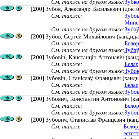
См. также на другом языке:
Зубко
[200]
Зубов, Александр Васильевич (докто
См. также:
Зубов
Минск
См. также на другом языке:
Зубаў
[200]
Зубов, Сергей Михайлович (кандида
См. также:
Белор
См. также на другом языке:
Зубаў
[200]
Зубовiч, Канстанцiн Антонавiч (канд
См. также:
Белар
См. также на другом языке:
Зубов
[200]
Зубовіч, Станіслаў Францавіч (канды
См. также:
Белар
См. также на другом языке:
Зубов
[200]
Зубович, Константин Антонович (кан
См. также:
Белор
См. также на другом языке:
Зубов
[200]
Зубович, Станислав Францевич (кан
См. также:
Белор
естес