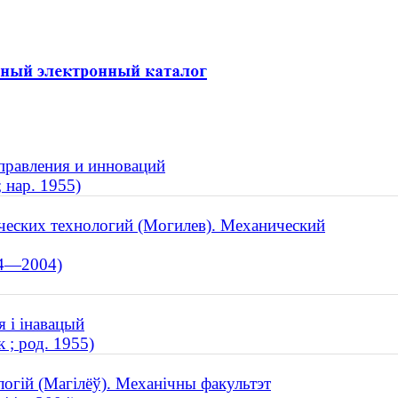
управления и инноваций
 нар. 1955)
ческих технологий (Могилев). Механический
44—2004)
я і інавацый
 ; род. 1955)
логій (Магілёў). Механічны факультэт