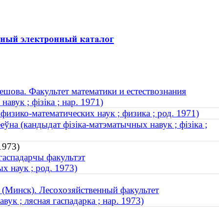
ешова. Факультет математики и естествознания
вук ; фізіка ; нар. 1971)
физико-математических наук ; физика ; род. 1971)
ўна (кандыдат фізіка-матэматычных навук ; фізіка ;
1973)
агаспадарчы факультэт
х наук ; род. 1973)
 (Минск). Лесохозяйственный факультет
вук ; лясная гаспадарка ; нар. 1973)