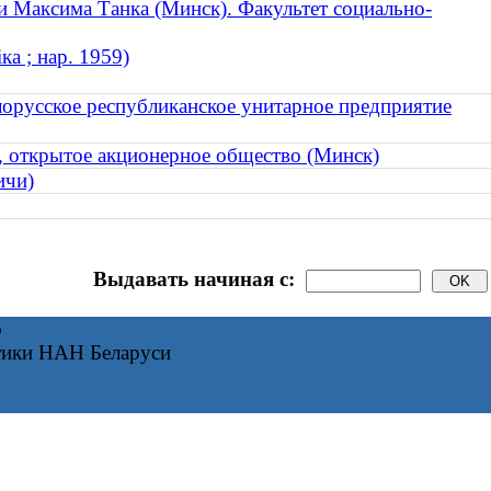
и Максима Танка (Минск). Факультет социально-
а ; нар. 1959)
лорусское республиканское унитарное предприятие
, открытое акционерное общество (Минск)
ичи)
Выдавать начиная с:
6
тики НАН Беларуси