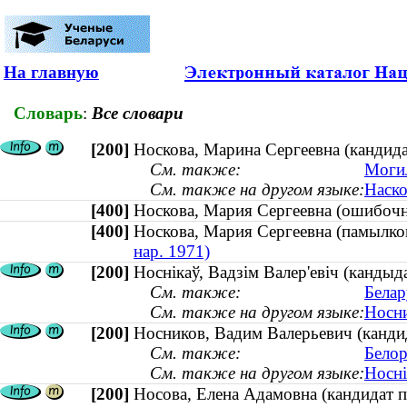
На главную
Словарь
:
Все словари
[200]
Носкова, Марина Сергеевна (кандидат
См. также:
Могил
См. также на другом языке:
Наско
[400]
Носкова, Мария Сергеевна (ошибо
[400]
Носкова, Мария Сергеевна (памылк
нар. 1971)
[200]
Носнікаў, Вадзім Валер'евіч (кандыда
См. также:
Белар
См. также на другом языке:
Носни
[200]
Носников, Вадим Валерьевич (кандид
См. также:
Белор
См. также на другом языке:
Носні
[200]
Носова, Елена Адамовна (кандидат пе