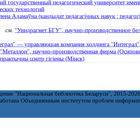
ий государственный педагогический университет имен
еских технологий
лена Адамаўна (кандыдат педагагічных навук ; педагогік
к)
см.
"Унидрагмет БГУ", научно-производственное бе
еграл" — управляющая компания холдинга "Интеграл"
"Металлон", научно-производственная фирма (Осипов
практычны цэнтр гігіены (Мінск)
дение "Национальная библиотека Беларуси", 2015-202
работана Объединенным институтом проблем информа