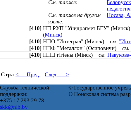
См. также:
Белорусск
педагогич
См. также на другом
Носава, А
языке:
[410]
НП РУП "Унидрагмет БГУ" (Минс
(Минск)
[410]
НПО "Интеграл" (Минск)
см.
"Инт
[410]
НПФ "Металлон" (Осиповичи)
см.
[410]
НПЦ гігіены (Мінск)
см.
Навукова-
Стр.:
<== Пред.
След. ==>
Служба технической
© Государственное учреж
поддержки:
© Поисковая система раз
+375 17 293 29 78
skk@nlb.by