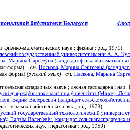
 физико-математических наук ; физика ; род. 1971)
евский государственный университет имени А. А. Кул
ва, Марына Сяргееўна (кандыдат фізіка-матэматычных на
чная форма)
см.
Носкова, Марина Сергеевна (кандидат 
овая форма)
(русский язык)
см.
Наскова, Марына Сяргее
т сельскагаспадарчых навук ; лясная гаспадарка ; нар. 
ускі дзяржаўны тэхналагічны ўніверсітэт (Мінск). Лес
ков, Вадим Валерьевич (кандидат сельскохозяйственны
ат сельскохозяйственных наук ; род. 1973)
усский государственный технологический университет
каў, Вадзім Валер'евіч (кандыдат сельскагаспадарчых на
дагогических наук ; педагогика ; род. 1959)