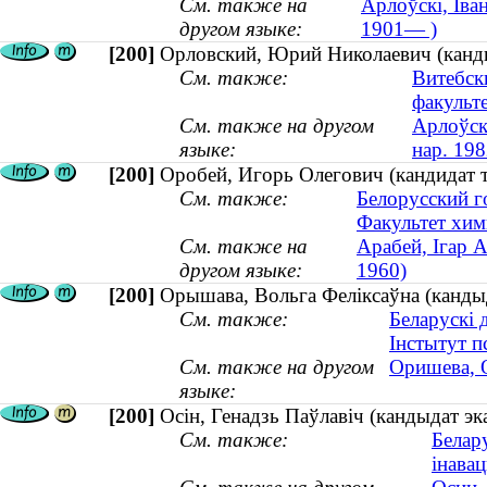
См. также на
Арлоўскі, Іван
другом языке:
1901— )
[200]
Орловский, Юрий Николаевич (кандид
См. также:
Витебск
факульт
См. также на другом
Арлоўск
языке:
нар. 198
[200]
Оробей, Игорь Олегович (кандидат т
См. также:
Белорусский г
Факультет хим
См. также на
Арабей, Ігар А
другом языке:
1960)
[200]
Орышава, Вольга Феліксаўна (кандыда
См. также:
Беларускі 
Інстытут пс
См. также на другом
Оришева, О
языке:
[200]
Осін, Генадзь Паўлавіч (кандыдат э
См. также:
Белару
інава