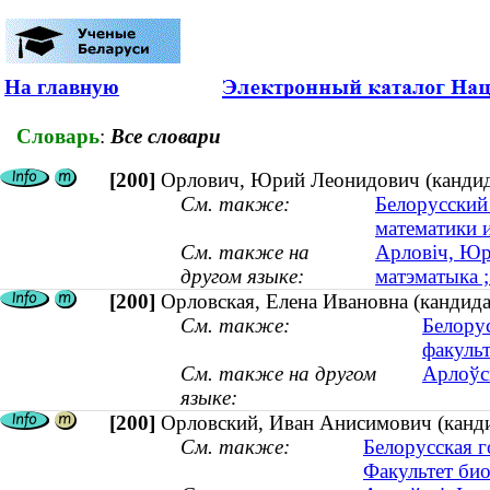
На главную
Словарь
:
Все словари
[200]
Орлович, Юрий Леонидович (кандидат
См. также:
Белорусский
математики 
См. также на
Арловiч, Юр
другом языке:
матэматыка ;
[200]
Орловская, Елена Ивановна (кандида
См. также:
Белору
факульт
См. также на другом
Арлоўск
языке:
[200]
Орловский, Иван Анисимович (кандид
См. также:
Белорусская г
Факультет би