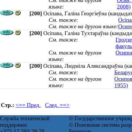
См. также на другом
Осин,
языке:
2008)
[200]
Осіпава, Галіна Георгіеўна (кандыдат
См. также:
Осіпа
См. также на другом языке:
Осипо
[200]
Осіпава, Галіна Тухтараўна (кандыд
См. также:
Гродзе
факуль
См. также на другом
Осипов
языке:
[200]
Осіпава, Людміла Аляксандраўна (ка
См. также:
Белару
См. также на другом
Осипов
языке:
1955)
Стр.:
<== Пред.
След. ==>
Служба технической
© Государственное учреж
поддержки:
© Поисковая система ра
+375 17 293 29 78
Беларуси