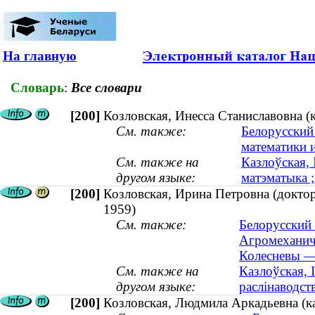
На главную
Словарь
:
Все словари
[200]
Козловская, Инесса Станиславовна (к
См. также:
Белорусский
математики 
См. также на
Казлоўская, 
другом языке:
матэматыка ;
[200]
Козловская, Ирина Петровна (доктор 
1959)
См. также:
Белорусский 
Агромеханич
Колесневы — 
См. также на
Казлоўская, 
другом языке:
раслінаводств
[200]
Козловская, Людмила Аркадьевна (ка