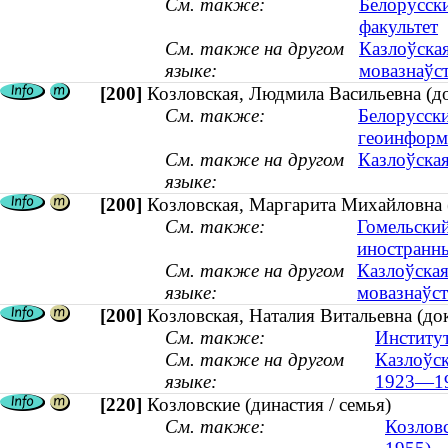
См. также:
Белорусск
факультет
См. также на другом
Казлоўская
языке:
мовазнаўст
[200]
Козловская, Людмила Васильевна (д
См. также:
Белорусски
геоинформ
См. также на другом
Казлоўская
языке:
[200]
Козловская, Маргарита Михайловна (
См. также:
Гомельский
иностранн
См. также на другом
Казлоўская
языке:
мовазнаўст
[200]
Козловская, Наталия Витальевна (до
См. также:
Институт
См. также на другом
Казлоўск
языке:
1923—1
[220]
Козловские (династия / семья)
См. также:
Козловс