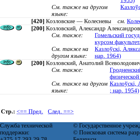
1955)
См. также на другом
Казлоўс
языке:
[420]
Козловские — Колесневы
см.
Коле
[200]
Козловский, Александр Александрови
См. также:
Гомельский госуд
курсом факульте
См. также на
Казлоўскі, Алякс
другом языке:
нар. 1964)
[200]
Козловский, Анатолий Всеволодович 
См. также:
Гродненски
физической
См. также на другом
Казлоўскі, 
языке:
; нар. 1954)
Стр.:
<== Пред.
След. ==>
Служба технической
© Государственное учреж
поддержки:
© Поисковая система ра
+375 17 293 29 78
Беларуси