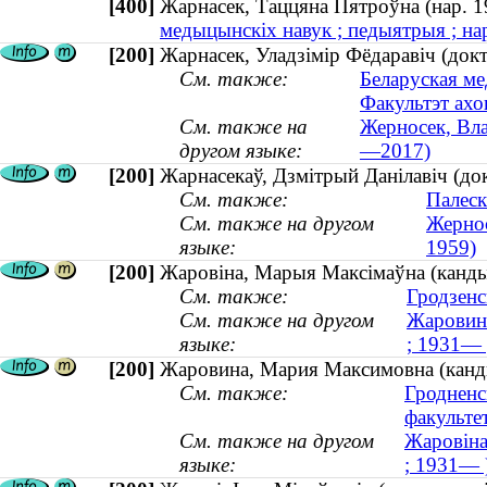
[400]
Жарнасек, Таццяна Пятроўна (нар.
медыцынскіх навук ; педыятрыя ; на
[200]
Жарнасек, Уладзімір Фёдаравіч (док
См. также:
Беларуская ме
Факультэт ахо
См. также на
Жерносек, Вла
другом языке:
—2017)
[200]
Жарнасекаў, Дзмітрый Данілавіч (док
См. также:
Палеск
См. также на другом
Жернос
языке:
1959)
[200]
Жаровіна, Марыя Максімаўна (канды
См. также:
Гродзенс
См. также на другом
Жаровина
языке:
; 1931— 
[200]
Жаровина, Мария Максимовна (канди
См. также:
Гродненс
факульте
См. также на другом
Жаровіна
языке:
; 1931— 