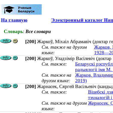
На главную
Словарь
:
Все словари
[200]
Жаркоў, Міхаіл Абрамавіч (доктар г
См. также на другом
Жарков, 
языке:
1928—20
[200]
Жаркоў, Уладзімір Васілевіч (доктар
См. также:
Беларускі рэспубл
радыялогіі імя М.
См. также на
Жарков, Владимир
другом языке:
2019)
[200]
Жарнасек, Сяргей Васільевіч (кандыд
См. также:
Віцебскі дз
тэхналогій і
См. также на другом
Жерносек, С
языке: