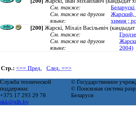
[200]
Жарскі, Іван Міхайлавіч (кандыдат хі
См. также:
Беларускі
См. также на другом
Жарский, 
языке:
химия ; р
[200]
Жарскі, Міхаіл Васільевіч (кандыда
См. также:
Гродзе
См. также на другом
Жарски
языке:
2004)
Стр.:
<== Пред.
След. ==>
Служба технической
© Государственное учреж
поддержки:
© Поисковая система ра
+375 17 293 29 78
Беларуси
skk@nlb.by