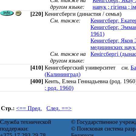
См. также на
Кенігсберг, Якаў
другом языке:
навук ; гігіена ;
[220]
Кенигсберги (династия / семья)
См. также:
Кенигсберг, Екате
Кенигсберг, Эмма
1961)
Кенигсберг, Яков
медицинских наук 
См. также на
Кенігсбергі (дынас
другом языке:
[410]
Кенигсбергский университет
см.
Б
(Калининград)
[400]
Кенть, Елена Геннадьевна (род. 19
; род. 1960)
Стр.:
<== Пред.
След. ==>
Служба технической
© Государственное учреж
поддержки:
© Поисковая система ра
+375 17 293 29 78
Беларуси