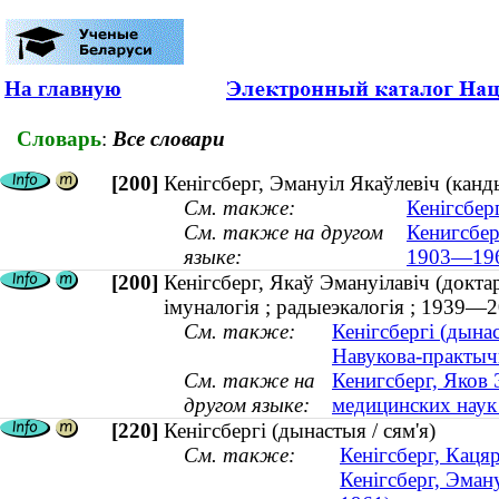
На главную
Словарь
:
Все словари
[200]
Кенігсберг, Эмануіл Якаўлевіч (кан
См. также:
Кенігсберг
См. также на другом
Кенигсбер
языке:
1903—19
[200]
Кенігсберг, Якаў Эмануілавіч (доктар
імуналогія ; радыеэкалогія ; 1939—
См. также:
Кенігсбергі (дынас
Навукова-практычн
См. также на
Кенигсберг, Яков
другом языке:
медицинских наук 
[220]
Кенігсбергі (дынастыя / сям'я)
См. также:
Кенігсберг, Каця
Кенігсберг, Эман