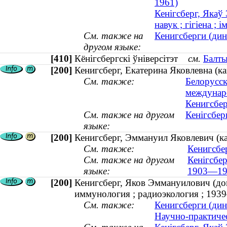
1961)
Кенігсберг, Якаў
навук ; гігіена ;
См. также на
Кенигсберги (дин
другом языке:
[410]
Кёнігсбергскі ўніверсітэт
см.
Балты
[200]
Кенигсберг, Екатерина Яковлевна (ка
См. также:
Белорусск
междунар
Кенигсбер
См. также на другом
Кенігсбер
языке:
[200]
Кенигсберг, Эммануил Яковлевич (к
См. также:
Кенигсбер
См. также на другом
Кенігсбер
языке:
1903—19
[200]
Кенигсберг, Яков Эммануилович (док
иммунология ; радиоэкология ; 19
См. также:
Кенигсберги (дин
Научно-практиче