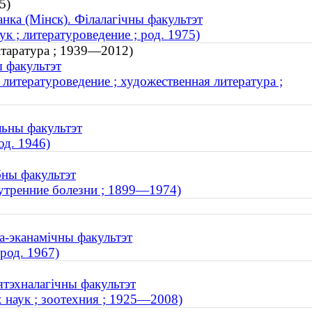
5)
анка (Мінск). Філалагічны факультэт
 ; литературоведение ; род. 1975)
літаратура ; 1939—2012)
ы факультэт
литературоведение ; художественная литература ;
льны факультэт
од. 1946)
бны факультэт
утренние болезни ; 1899—1974)
ва-эканамічны факультэт
род. 1967)
ятэхналагічны факультэт
 наук ; зоотехния ; 1925—2008)