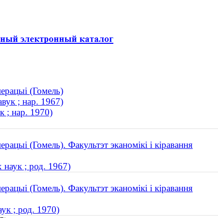
перацыі (Гомель)
ук ; нар. 1967)
 ; нар. 1970)
ерацыі (Гомель). Факультэт эканомікі і кіравання
наук ; род. 1967)
ерацыі (Гомель). Факультэт эканомікі і кіравання
к ; род. 1970)