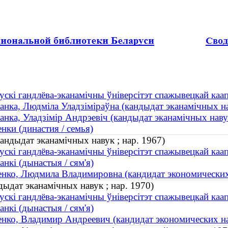
ускі гандлёва-эканамічны ўніверсітэт спажывецкай каа
нка, Людміла Уладзіміраўна (кандыдат эканамічных нав
нка, Уладзімір Андрэевіч (кандыдат эканамічных навук
ки (династия / семья)
андыдат эканамічных навук ; нар. 1967)
ускі гандлёва-эканамічны ўніверсітэт спажывецкай каап
нкі (дынастыя / сям'я)
ко, Людмила Владимировна (кандидат экономических 
дыдат эканамічных навук ; нар. 1970)
ускі гандлёва-эканамічны ўніверсітэт спажывецкай каап
нкі (дынастыя / сям'я)
ко, Владимир Андреевич (кандидат экономических нау