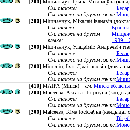
[200]
Мішчанчук, Ірына Мікалаеўна (кандыд
См. также:
Белар
См. также на другом языке:
Мищен
[200]
Мішчанчук, Мікалай Іванавіч (доктар
См. также:
Брэсцкі
См. также на другом
Мищенчу
языке:
1939—2
[200]
Мішчанчук, Уладзімір Андрэевіч (тэа
См. также:
Белар
См. также на другом языке:
Мищан
[200]
Мішэнін, Іван Дзмітрыевіч (доктар
См. также:
Белар
См. также на другом языке:
Мишен
[410]
МАІРА (Мінск)
см.
Мінскі абласны
[200]
Маісеева, Аксана Пятроўна (кандыдат
См. также:
Белар
См. также на другом языке:
Моисе
[200]
Маісеева, Кіма Іосіфаўна (кандыдат 
См. также:
Віцеб
См. также на другом языке:
Моисе