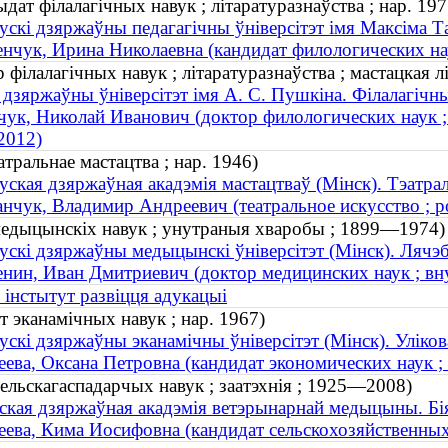
ат філалагічных навук ; літаратуразнаўства ; нар. 197
ускі дзяржаўны педагагічны ўніверсітэт імя Максіма Т
чук, Ирина Николаевна (кандидат филологических наук
 філалагічных навук ; літаратуразнаўства ; мастацкая 
 дзяржаўны ўніверсітэт імя А. С. Пушкіна. Філалагічн
к, Николай Иванович (доктор филологических наук ; 
012)
тральнае мастацтва ; нар. 1946)
уская дзяржаўная акадэмія мастацтваў (Мінск). Тэатра
чук, Владимир Андреевич (театральное искусство ; р
 медыцынскіх навук ; унутраныя хваробы ; 1899—1974)
ускі дзяржаўны медыцынскі ўніверсітэт (Мінск). Лячэ
ин, Иван Дмитриевич (доктор медицинских наук ; вн
 інстытут развіцця адукацыі
 эканамічных навук ; нар. 1967)
ускі дзяржаўны эканамічны ўніверсітэт (Мінск). Уліко
ева, Оксана Петровна (кандидат экономических наук ; 
сельскагаспадарчых навук ; заатэхнія ; 1925—2008)
ская дзяржаўная акадэмія ветэрынарнай медыцыны. Бі
ева, Кима Иосифовна (кандидат сельскохозяйственных