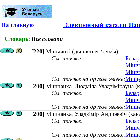
На главную
Словарь
:
Все словари
[220]
Мішчанкі (дынастыя / сям'я)
См. также:
Белар
Мішча
Мішча
См. также на другом языке:
Мищен
[200]
Мішчанка, Людміла Уладзіміраўна (к
См. также:
Белар
Мішча
См. также на другом языке:
Мищен
[200]
Мішчанка, Уладзімір Андрэевіч (кан
См. также:
Белар
Мішча
См. также на другом языке:
Мищен