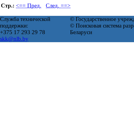
Стр.:
<== Пред.
След. ==>
Служба технической
© Государственное учреж
поддержки:
© Поисковая система ра
+375 17 293 29 78
Беларуси
skk@nlb.by