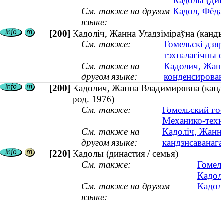
Кадолы (дин
См. также на другом
Кадол, Фёда
языке:
[200]
Кадоліч, Жанна Уладзіміраўна (кандыд
См. также:
Гомельскі дзя
тэхналагічны 
См. также на
Кадолич, Жанн
другом языке:
конденсирован
[200]
Кадолич, Жанна Владимировна (канди
род. 1976)
См. также:
Гомельский го
Механико-техн
См. также на
Кадоліч, Жанна
другом языке:
кандэнсаванага
[220]
Кадолы (династия / семья)
См. также:
Гомел
Кадол
См. также на другом
Кадол
языке: