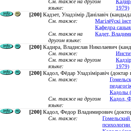
См. также на другом
Кадира
языке:
1979)
[200]
Кадзет, Уладзімір Данілавіч (канды
См. также:
Магілёўскі інс
Кафедра сацыя
См. также на
Кадет, Владим
другом языке:
[200]
Кадира, Владислав Николаевич (канд
См. также:
Инсти
См. также на другом
Кадзір
языке:
1979)
[200]
Кадол, Фёдар Уладзіміравіч (доктар 
См. также:
Гомельск
педагогік
Кадолы (
См. также на другом
Кадол, Ф
языке:
[200]
Кадол, Федор Владимирович (доктор 
См. также:
Гомельский
психологии