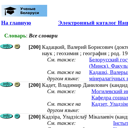
На главную
Словарь
:
Все словари
[200]
Кадацкий, Валерий Борисович (докто
наук ; геохимия ; география ; род. 1
См. также:
Белорусский гос
(Минск). Факуль
См. также на
Кадацкі, Валеры
другом языке:
мінералагічных на
[200]
Кадет, Владимир Данилович (кандид
См. также:
Могилевский ин
Кафедра социа
См. также на
Кадзет, Уладзі
другом языке:
[200]
Кадзіра, Уладзіслаў Мікалаевіч (кан
См. также:
Інсты