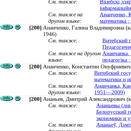
См. также:
Віцебскі дзя
інфармацыйн
См. также на
Ананченко, К
другом языке:
математика 
[200]
Ананченко, Галина Владимировна (ка
1946)
См. также:
Витебский 
Педагогиче
См. также на другом
Ананчанка, 
языке:
педагогіка ;
[200]
Ананченко, Константин Онуфриевич 
См. также:
Витебский гос
математики и 
См. также на
Ананчанка, Кан
другом языке:
1951—2009)
[200]
Ананьев, Дмитрий Александрович (ка
См. также:
Ананьевы (дин
Белорусский г
экономики и у
См. также на
Ананьеў, Дзмі