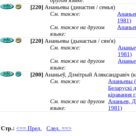
другом языке:
[220]
Ананьевы (династия / семья)
См. также:
Ананьев
1981)
См. также на другом
Ананьев
языке:
[220]
Ананьевы (дынастыя / сям'я)
См. также:
Ананье
1981)
См. также на другом
Ананье
языке:
[200]
Ананьеў, Дзмітрый Аляксандравіч (к
См. также:
Ананьевы (
Беларускі 
кіравання 
См. также на другом
Ананьев, Д
языке:
1981)
Стр.:
<== Пред.
След. ==>