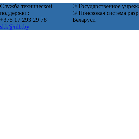
Служба технической
© Государственное учреж
поддержки:
© Поисковая система ра
+375 17 293 29 78
Беларуси
skk@nlb.by