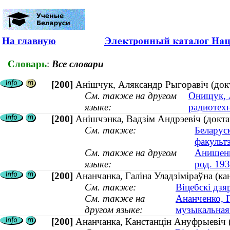
На главную
Словарь
:
Все словари
[200]
Анішчук, Аляксандр Рыгоравіч (докта
См. также на другом
Онищук, А
языке:
радиотехн
[200]
Анішчэнка, Вадзім Андрэевіч (доктар
См. также:
Беларус
факульт
См. также на другом
Анищенк
языке:
род. 193
[200]
Ананчанка, Галіна Уладзіміраўна (ка
См. также:
Віцебскі дзя
См. также на
Ананченко, Г
другом языке:
музыкальная 
[200]
Ананчанка, Канстанцін Ануфрыевіч (