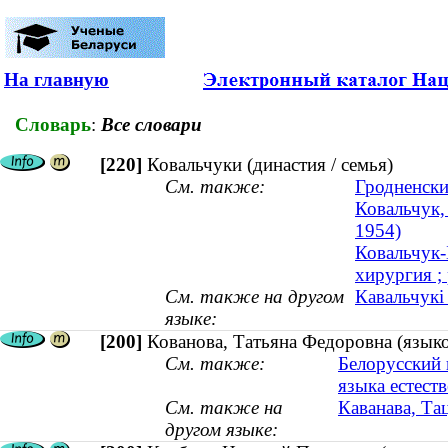
На главную
Словарь
:
Все словари
[220]
Ковальчуки (династия / семья)
См. также:
Гродненски
Ковальчук,
1954)
Ковальчук-
хирургия ; 
См. также на другом
Кавальчукі 
языке:
[200]
Кованова, Татьяна Федоровна (язык
См. также:
Белорусский 
языка естест
См. также на
Каванава, Та
другом языке: