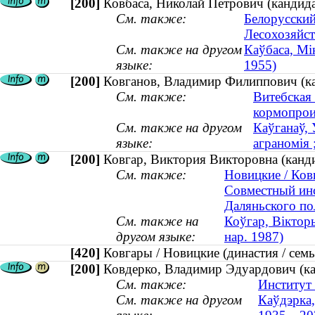
[200]
Ковбаса, Николай Петрович (кандидат
См. также:
Белорусский
Лесохозяйст
См. также на другом
Каўбаса, Мік
языке:
1955)
[200]
Ковганов, Владимир Филиппович (кан
См. также:
Витебская
кормопрои
См. также на другом
Каўганаў, 
языке:
аграномія 
[200]
Ковгар, Виктория Викторовна (канди
См. также:
Новицкие / Ковг
Совместный инс
Даляньского по
См. также на
Коўгар, Віктор
другом языке:
нар. 1987)
[420]
Ковгары / Новицкие (династия / се
[200]
Ковдерко, Владимир Эдуардович (ка
См. также:
Институт 
См. также на другом
Каўдэрка,