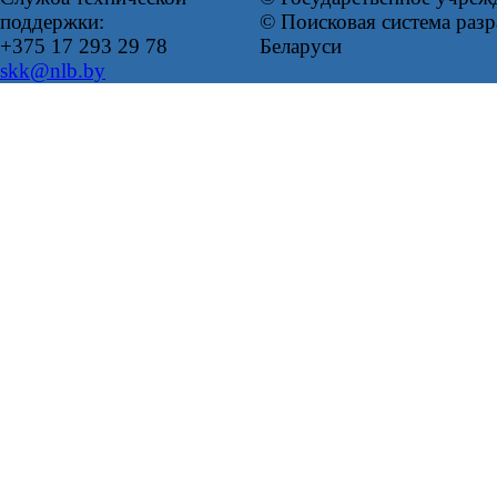
поддержки:
© Поисковая система ра
+375 17 293 29 78
Беларуси
skk@nlb.by