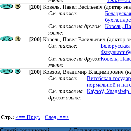
языке:
1935—20
[200]
Ковель, Павел Васільевіч (доктар э
См. также:
Беларуская
бухгалтарс
См. также на другом
Ковель, П
языке:
[200]
Ковель, Павел Васильевич (доктор 
См. также:
Белорусская 
Факультет бу
См. также на другом
Ковель, Пав
языке:
[200]
Ковзов, Владимир Владимирович (ка
См. также:
Витебская госуда
нормальной и пат
См. также на
Каўзоў, Уладзімір
другом языке:
Стр.:
<== Пред.
След. ==>
Служба технической
© Государственное учреж