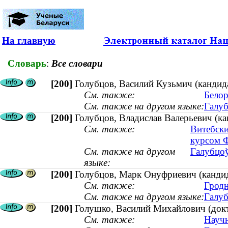
На главную
Словарь
:
Все словари
[200]
Голубцов, Василий Кузьмич (кандида
См. также:
Белор
См. также на другом языке:
Галуб
[200]
Голубцов, Владислав Валерьевич (ка
См. также:
Витебски
курсом 
См. также на другом
Галубцоў
языке:
[200]
Голубцов, Марк Онуфриевич (кандид
См. также:
Гродн
См. также на другом языке:
Галуб
[200]
Голушко, Василий Михайлович (докт
См. также:
Научн