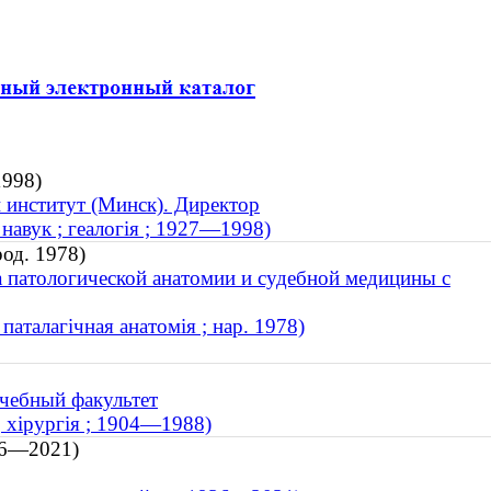
1998)
 институт (Минск). Директор
навук ; геалогія ; 1927—1998)
род. 1978)
 патологической анатомии и судебной медицины с
паталагічная анатомія ; нар. 1978)
чебный факультет
 хірургія ; 1904—1988)
36—2021)