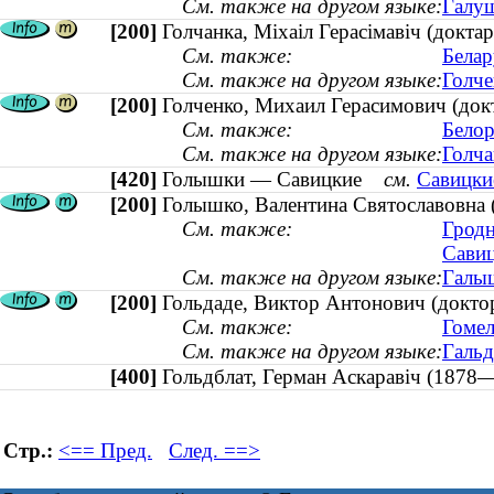
См. также на другом языке:
Галуш
[200]
Голчанка, Міхаіл Герасімавіч (докта
См. также:
Белар
См. также на другом языке:
Голче
[200]
Голченко, Михаил Герасимович (док
См. также:
Белор
См. также на другом языке:
Голча
[420]
Голышки — Савицкие
см.
Савицки
[200]
Голышко, Валентина Святославовна (
См. также:
Гродн
Савиц
См. также на другом языке:
Галыш
[200]
Гольдаде, Виктор Антонович (доктор 
См. также:
Гомел
См. также на другом языке:
Гальд
[400]
Гольдблат, Герман Аскаравіч (18
Стр.:
<== Пред.
След. ==>