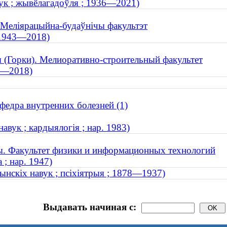
вук ; жывёлагадоўля ; 1936—2021)
. Меліярацыйна-будаўнічы факультэт
 1943—2018)
я (Горки). Мелиоративно-строительный факультет
43—2018)
федра внутренних болезней (1)
вук ; кардыялогія ; нар. 1983)
ы. Факультет физики и информационных технологий
 ; нар. 1947)
ынскіх навук ; псіхіятрыя ; 1878—1937)
Выдавать начиная с: