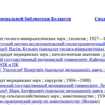
т геолого-минералогических наук ; геология ; 1927—
усский научно-исследовательский геологоразведочный
цоў, Васіль Кузьміч (кандыдат геолага-мінералагічных 
ндидат медицинских наук ; патологическая анатомия ; 
й государственный медицинский университет. Кафедра
ФПК и ПК
, Уладзіслаў Валер'евіч (кандыдат медыцынскіх навук ; 
ат медицинских наук ; хирургия ; 1904—1988)
енский государственный медицинский университет. Ле
цоў, Марк Ануфрыевіч (кандыдат медыцынскіх навук ;
ор сельскохозяйственных наук ; животноводство ; 19
о-практический центр по животноводству (Жодино)