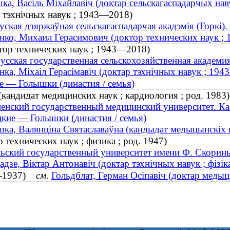
ка, Васіль Міхайлавіч (доктар сельскагаспадарчых на
р тэхнічных навук ; 1943—2018)
уская дзяржаўная сельскагаспадарчая акадэмія (Горкі)
нко, Михаил Герасимович (доктор технических наук ;
тор технических наук ; 1943—2018)
усская государственная сельскохозяйственная академи
нка, Міхаіл Герасімавіч (доктар тэхнічных навук ; 19
е — Голышки (династия / семья)
кандидат медицинских наук ; кардиология ; род. 1983)
енский государственный медицинский университет. Ка
кие — Голышки (династия / семья)
ка, Валянціна Святаславаўна (кандыдат медыцынскіх на
технических наук ; физика ; род. 1947)
ьский государственный университет имени Ф. Скорин
адзе, Віктар Антонавіч (доктар тэхнічных навук ; фізіка
78—1937)
см.
Гольдблат, Герман Осіпавіч (доктар медыц