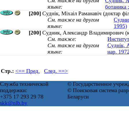
См. также на другом
Судник, А
языке:
ботаника ;
[200]
Суднік, Міхаіл Раманавіч (доктар ф
См. также на другом
Судни
языке:
1995)
[200]
Судник, Александр Владимирович (ка
См. также:
Институт
См. также на другом
Суднік, А
языке:
нар. 197
Стр.:
<== Пред.
След. ==>
Служба технической
© Государственное учреж
поддержки:
© Поисковая система ра
+375 17 293 29 78
Беларуси
skk@nlb.by