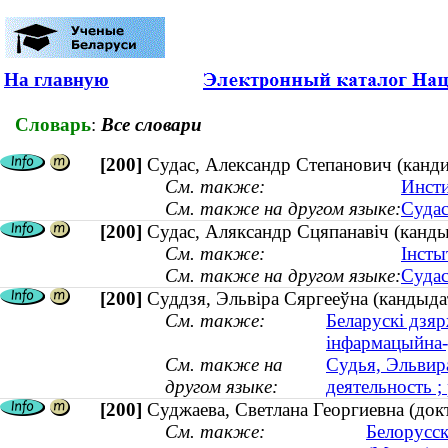
На главную
Словарь
:
Все словари
[200]
Судас, Александр Степанович (канди
См. также:
Инсти
См. также на другом языке:
Судас
[200]
Судас, Аляксандр Сцяпанавіч (канды
См. также:
Інсты
См. также на другом языке:
Судас
[200]
Суддзя, Эльвіра Сяргееўна (кандыдат
См. также:
Беларускі дзяр
інфармацыйна
См. также на
Судья, Эльвир
другом языке:
деятельность ;
[200]
Суджаева, Светлана Георгиевна (док
См. также:
Белорусск