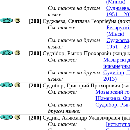
(Минск)
См. также на другом
Суджаева,
языке:
1951—20
[200]
Суджаева, Святлана Георгіеўна (док
См. также:
Беларускі
(Мінск)
См. также на другом
Суджаева,
языке:
1951—20
[200]
Судзібор, Рыгор Прохаравіч (канды
См. также:
Мазырскі д
інжынерны
См. также на другом
Судибор, Г
языке:
2013)
[200]
Судибор, Григорий Прохорович (кан
См. также:
Мозырский гос
Шамякина. Фи
См. также на
Судзібор, Рыг
другом языке:
[200]
Суднік, Аляксандр Уладзіміравіч (кан
См. также:
Інстытут 