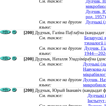
См. также:
Дудчик, Н
микробиол
Дудчик, Ю
род. 1957)
См. также на другом
Дудчыкі (д
языке:
[200]
Дудчык, Галіна Паўлаўна (кандыдат 
См. также:
Беларускі 
тэхналогіі і
См. также на другом
Дудчик, Га
языке:
1944—202
[200]
Дудчык, Наталля Уладзіміраўна (докта
См. также:
Дудчыкі (ды
Навукова-дас
мікрабіялог
См. также на другом
Дудчик, На
языке:
микробиолог
[200]
Дудчык, Юрый Іванавіч (кандыдат фіз
См. также:
Дудчыкі (
Інстытут
См. также на другом
Дудчик, 