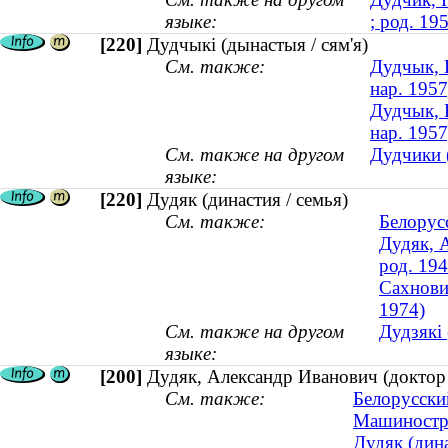
языке:
; род. 19
[220]
Дудчыкі (дынастыя / сям'я)
См. также:
Дудчык, Н
нар. 1957
Дудчык, Ю
нар. 1957
См. также на другом
Дудчики (
языке:
[220]
Дудяк (династия / семья)
См. также:
Белорус
Дудяк, 
род. 194
Сахнови
1974)
См. также на другом
Дудзякі 
языке:
[200]
Дудяк, Александр Иванович (доктор т
См. также:
Белорусски
Машиностр
Дудяк (дина