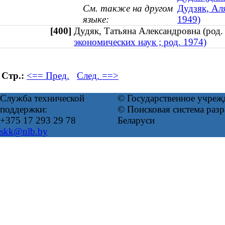
См. также на другом
Дудзяк, Аля
языке:
1949)
[400]
Дудяк, Татьяна Александровна (ро
экономических наук ; род. 1974)
Стр.:
<== Пред.
След. ==>
Служба технической
© Государственное учреж
поддержки:
© Поисковая система ра
+375 17 293 29 78
Беларуси
skk@nlb.by