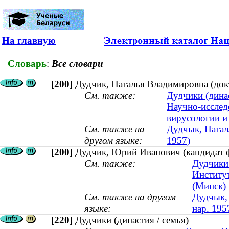
На главную
Словарь
:
Все словари
[200]
Дудчик, Наталья Владимировна (докт
См. также:
Дудчики (динас
Научно-исслед
вирусологии и
См. также на
Дудчык, Наталл
другом языке:
1957)
[200]
Дудчик, Юрий Иванович (кандидат фи
См. также:
Дудчики 
Институ
(Минск)
См. также на другом
Дудчык, 
языке:
нар. 195
[220]
Дудчики (династия / семья)