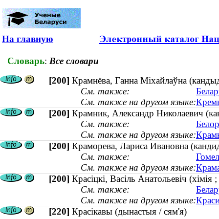
На главную
Словарь
:
Все словари
[200]
Крамнёва, Ганна Міхайлаўна (кандыда
См. также:
Белар
См. также на другом языке:
Кремн
[200]
Крамник, Александр Николаевич (ка
См. также:
Белор
См. также на другом языке:
Крамн
[200]
Краморева, Лариса Ивановна (кандид
См. также:
Гомел
См. также на другом языке:
Крама
[200]
Красiцкi, Васiль Анатольевiч (хімія ;
См. также:
Белар
См. также на другом языке:
Краси
[220]
Красікавы (дынастыя / сям'я)