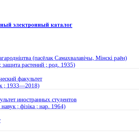
агародніцтва (пасёлак Самахвалавічы, Мінскі раён)
защита растений ; род. 1935)
ческий факультет
к ; 1933—2018)
ультет иностранных студентов
авук ; фізіка ; нар. 1964)
т