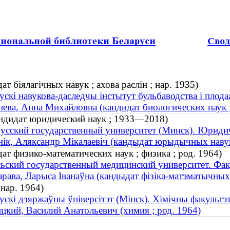
т біялагічных навук ; ахова раслін ; нар. 1935)
ускі навукова-даследчы інстытут бульбаводства і плода
ева, Анна Михайловна (кандидат биологических наук ; 
ндидат юридический наук ; 1933—2018)
усский государственный университет (Минск). Юриди
ік, Аляксандр Мікалаевіч (кандыдат юрыдычных наву
ат физико-математических наук ; физика ; род. 1964)
ьский государственный медицинский университет. Фак
рава, Ларыса Іванаўна (кандыдат фізіка-матэматычных н
 нар. 1964)
ускі дзяржаўны ўніверсітэт (Мінск). Хімічны факультэ
цкий, Василий Анатольевич (химия ; род. 1964)