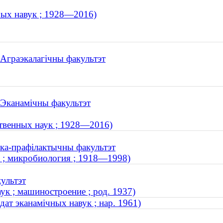
рчых навук ; 1928—2016)
 Аграэкалагічны факультэт
. Эканамічны факультэт
ственных наук ; 1928—2016)
ыка-прафілактычны факультэт
к ; микробиология ; 1918—1998)
культэт
ук ; машиностроение ; род. 1937)
дат эканамічных навук ; нар. 1961)