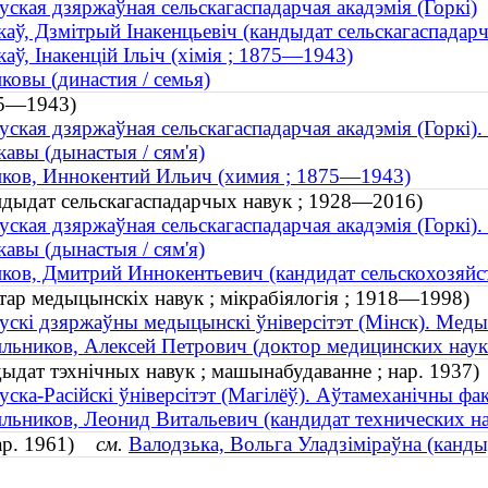
уская дзяржаўная сельскагаспадарчая акадэмія (Горкі)
каў, Дзмітрый Інакенцьевіч (кандыдат сельскагаспада
каў, Інакенцій Ільіч (хімія ; 1875—1943)
ковы (династия / семья)
875—1943)
уская дзяржаўная сельскагаспадарчая акадэмія (Горкі).
кавы (дынастыя / сям'я)
ков, Иннокентий Ильич (химия ; 1875—1943)
андыдат сельскагаспадарчых навук ; 1928—2016)
уская дзяржаўная сельскагаспадарчая акадэмія (Горкі)
кавы (дынастыя / сям'я)
ков, Дмитрий Иннокентьевич (кандидат сельскохозяй
ктар медыцынскіх навук ; мікрабіялогія ; 1918—1998)
ускі дзяржаўны медыцынскі ўніверсітэт (Мінск). Мед
льников, Алексей Петрович (доктор медицинских нау
ндыдат тэхнічных навук ; машынабудаванне ; нар. 1937)
уска-Расійскі ўніверсітэт (Магілёў). Аўтамеханічны фа
льников, Леонид Витальевич (кандидат технических на
нар. 1961)
см.
Валодзька, Вольга Уладзіміраўна (канды