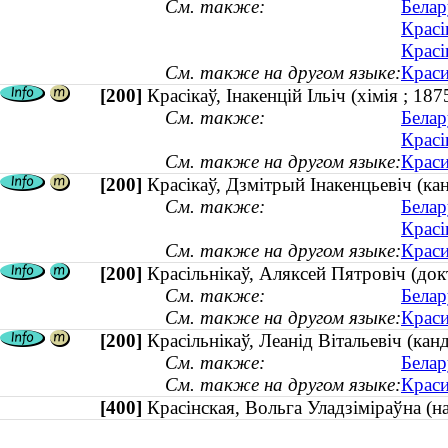
См. также:
Белар
Красі
Красі
См. также на другом языке:
Краси
[200]
Красікаў, Інакенцій Ільіч (хімія ; 1
См. также:
Белар
Красі
См. также на другом языке:
Краси
[200]
Красікаў, Дзмітрый Інакенцьевіч (к
См. также:
Белар
Красі
См. также на другом языке:
Краси
[200]
Красільнікаў, Аляксей Пятровіч (до
См. также:
Белар
См. также на другом языке:
Краси
[200]
Красільнікаў, Леанід Вітальевіч (ка
См. также:
Белар
См. также на другом языке:
Краси
[400]
Красінская, Вольга Уладзіміраўна (