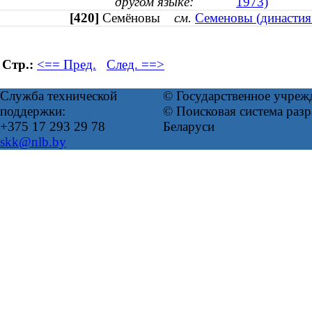
другом языке:
1973)
[420]
Семёновы
см.
Семеновы (династия 
Стр.:
<== Пред.
След. ==>
Служба технической
© Государственное учреж
поддержки:
© Поисковая система ра
+375 17 293 29 78
Беларуси
skk@nlb.by