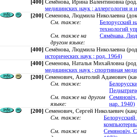
[400]
Семёнова, Ирина Валентиновна (ро
медицинских наук ; аллергология и 
[200]
Семенова, Людмила Николаевна (докт
См. также:
Белорусский н
технологий уп
См. также на
Сямёнава, Людм
другом языке:
[400]
Семёнова, Людмила Николаевна (р
исторических наук ; род. 1964)
[400]
Семенова, Наталья Михайловна (ро
медицинских наук ; спортивная медиц
[200]
Семенович, Анатолий Адамович (канд
См. также:
Белорусски
Педиатриче
См. также на другом
Семяновіч,
языке:
нар. 1940)
[200]
Семенович, Сергей Николаевич (канд
См. также:
Белорусский 
компьютерны
См. также на
Семяновіч, С