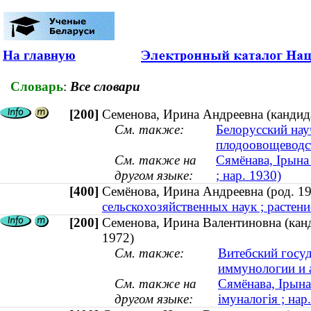
На главную
Словарь
:
Все словари
[200]
Семенова, Ирина Андреевна (кандида
См. также:
Белорусский нау
плодоовощеводс
См. также на
Сямёнава, Ірына
другом языке:
; нар. 1930)
[400]
Семёнова, Ирина Андреевна (род. 
сельскохозяйственных наук ; растени
[200]
Семенова, Ирина Валентиновна (канд
1972)
См. также:
Витебский госу
иммунологии и 
См. также на
Сямёнава, Ірына
другом языке:
імуналогія ; нар