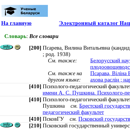
На главную
Словарь
:
Все словари
[200]
Псарева, Вилина Витальевна (кандид
; род. 1938)
См. также:
Белорусский нау
плодоовощеводс
См. также на
Псарава, Віліна 
другом языке:
ахова раслін ; на
[410]
Психолого-педагогический факульт
имени А. С. Пушкина. Психолого-пе
[410]
Психолого-педагогический факультет
Пушкина
см.
Брестский государст
педагогический факультет
[410]
ПсковГУ
см.
Псковский государст
[210]
Псковский государственный универс