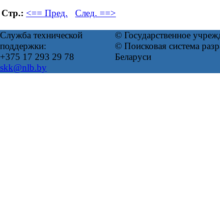
Стр.:
<== Пред.
След. ==>
Служба технической
© Государственное учреж
поддержки:
© Поисковая система ра
+375 17 293 29 78
Беларуси
skk@nlb.by