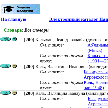
На главную
Словарь
:
Все словари
[200]
Калыхан, Леанід Іванавіч (доктар тэ
См. также:
Аб'яднаны
(Мінск)
См. также на другом
Колыхан, 
языке:
; 1931—2
[200]
Каль, Валентина Ивановна (кандидат 
См. также:
Белорусская
Агроэкологи
См. также на другом
Каль, Валянц
языке:
нар. 1948)
[200]
Каль, Валянціна Іванаўна (кандыдат 
См. также:
Беларуска
Аграэкала