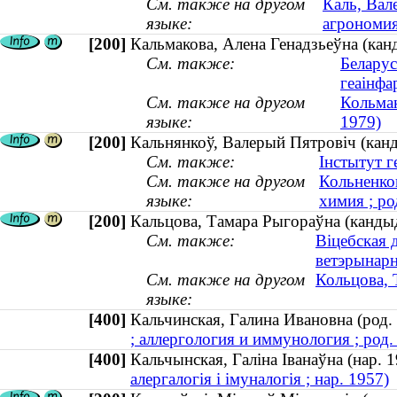
См. также на другом
Каль, Вал
языке:
агрономия
[200]
Кальмакова, Алена Генадзьеўна (канд
См. также:
Беларус
геаінфа
См. также на другом
Кольмак
языке:
1979)
[200]
Кальнянкоў, Валерый Пятровіч (канды
См. также:
Інстытут ге
См. также на другом
Кольненко
языке:
химия ; ро
[200]
Кальцова, Тамара Рыгораўна (кандыд
См. также:
Віцебская 
ветэрынар
См. также на другом
Кольцова, 
языке:
[400]
Кальчинская, Галина Ивановна (ро
; аллергология и иммунология ; род.
[400]
Кальчынская, Галіна Іванаўна (нар
алергалогія і імуналогія ; нар. 1957)