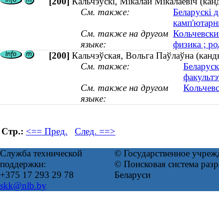
[200]
Кальчэўскі, Мікалай Мікалаевіч (канд
См. также:
Беларускі д
камп'ютарн
См. также на другом
Кольчевски
языке:
физика ; ро
[200]
Кальчэўская, Вольга Паўлаўна (канды
См. также:
Беларуск
факультэ
См. также на другом
Кольчевс
языке:
Стр.:
<== Пред.
След. ==>
Служба технической
© Государственное учреж
поддержки:
© Поисковая система ра
+375 17 293 29 78
Беларуси
skk@nlb.by