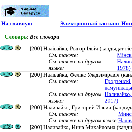
На главную
Словарь
:
Все словари
[200]
Налівайка, Рыгор Ільіч (кандыдат г
См. также:
Мінск
См. также на другом
Налив
языке:
1978)
[200]
Налівайка, Фелікс Уладзіміравіч (к
См. также:
Гродзенскі
камунікацы
См. также на другом
Наливайко,
языке:
2017)
[200]
Наливайко, Григорий Ильич (кандид
См. также:
Минск
См. также на другом языке:
Налів
[200]
Наливайко, Инна Михайловна (кандид