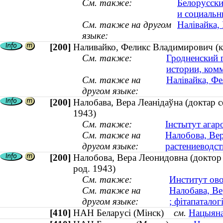
См. также:
Белорусски
и социальн
См. также на другом
Налівайка, 
языке:
[200]
Наливайко, Феликс Владимирович (к
См. также:
Гродненский 
истории, ком
См. также на
Налівайка, Фе
другом языке:
[200]
Налобава, Вера Леанідаўна (доктар се
1943)
См. также:
Інстытут агар
См. также на
Налобова, Вер
другом языке:
растениеводст
[200]
Налобова, Вера Леонидовна (доктор 
род. 1943)
См. также:
Институт ов
См. также на
Налобава, Ве
другом языке:
; фітапаталог
[410]
НАН Беларусі (Мінск)
см.
Нацыяна