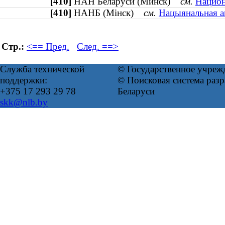
[410]
НАН Беларуси (Минск)
см.
Национ
[410]
НАНБ (Мінск)
см.
Нацыянальная ак
Стр.:
<== Пред.
След. ==>
Служба технической
© Государственное учреж
поддержки:
© Поисковая система ра
+375 17 293 29 78
Беларуси
skk@nlb.by