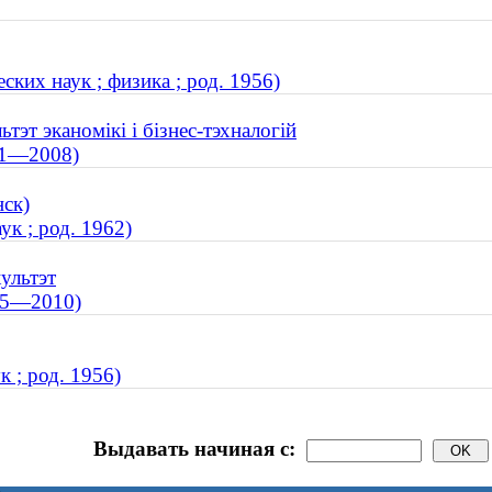
ких наук ; физика ; род. 1956)
тэт эканомікі і бізнес-тэхналогій
21—2008)
нск)
к ; род. 1962)
ультэт
925—2010)
 ; род. 1956)
Выдавать начиная с: