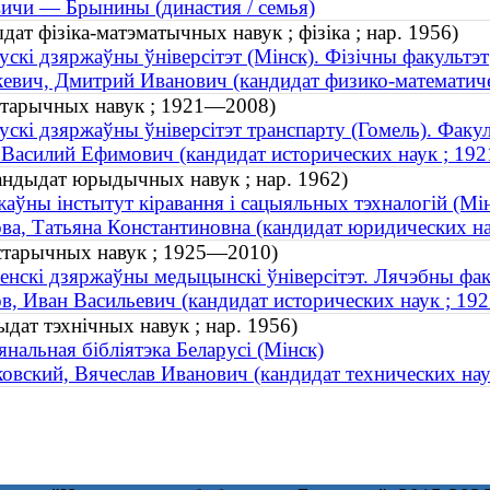
ичи — Брынины (династия / семья)
дат фізіка-матэматычных навук ; фізіка ; нар. 1956)
ускі дзяржаўны ўніверсітэт (Мінск). Фізічны факультэт
евич, Дмитрий Иванович (кандидат физико-математичес
істарычных навук ; 1921—2008)
ускі дзяржаўны ўніверсітэт транспарту (Гомель). Факуль
 Василий Ефимович (кандидат исторических наук ; 19
андыдат юрыдычных навук ; нар. 1962)
аўны інстытут кіравання і сацыяльных тэхналогій (Мі
ва, Татьяна Константиновна (кандидат юридических нау
гістарычных навук ; 1925—2010)
енскі дзяржаўны медыцынскі ўніверсітэт. Лячэбны фак
в, Иван Васильевич (кандидат исторических наук ; 1
ыдат тэхнічных навук ; нар. 1956)
нальная бібліятэка Беларусі (Мінск)
овский, Вячеслав Иванович (кандидат технических наук