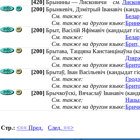
[420]
Брынины — Лисковичи
см.
Лисков
[200]
Брынкевiч, Дзмiтрый Iванавiч (канды
См. также:
Белар
См. также на другом языке:
Бринк
[200]
Брыт, Васілій Яфімавіч (кандыдат г
См. также:
Белар
См. также на другом языке:
Брит,
[200]
Брытава, Таццяна Канстанцінаўна (к
См. также:
Дзярж
См. также на другом языке:
Брито
[200]
Брытаў, Іван Васільевіч (кандыдат 
См. также:
Гродз
См. также на другом языке:
Брито
[200]
Брычкоўскі, Вячаслаў Іванавіч (канд
См. также:
Нацыя
См. также на другом языке:
Бричк
Стр.:
<== Пред.
След. ==>