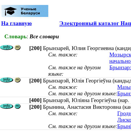
На главную
Словарь
:
Все словари
[200]
Брынзарей, Юлия Георгиевна (кандид
См. также:
Мозырски
начально
См. также на другом
Брынзарэ
языке:
[200]
Брынзарэй, Юлія Георгіеўна (кандыда
См. также:
Мазыр
См. также на другом языке:
Брынз
[400]
Брынзарэй, Юліяна Георгіеўна (на
[200]
Брынина, Анастасия Викторовна (кан
См. также:
Гродн
Лиско
См. также на другом языке:
Брыні