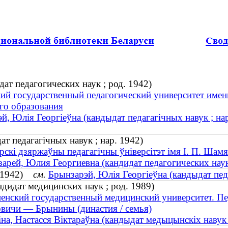
ат педагогических наук ; род. 1942)
й государственный педагогический университет имен
го образования
й, Юлія Георгіеўна (кандыдат педагагічных навук ; на
т педагагічных навук ; нар. 1942)
скі дзяржаўны педагагічны ўніверсітэт імя І. П. Шамя
арей, Юлия Георгиевна (кандидат педагогических наук 
р. 1942)
см.
Брынзарэй, Юлія Георгіеўна (кандыдат педа
дидат медицинских наук ; род. 1989)
енский государственный медицинский университет. Пе
вичи — Брынины (династия / семья)
на, Настасся Віктараўна (кандыдат медыцынскіх навук 