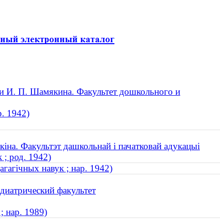
и И. П. Шамякина. Факультет дошкольного и
р. 1942)
кіна. Факультэт дашкольнай і пачатковай адукацыі
; род. 1942)
гагічных навук ; нар. 1942)
диатрический факультет
; нар. 1989)