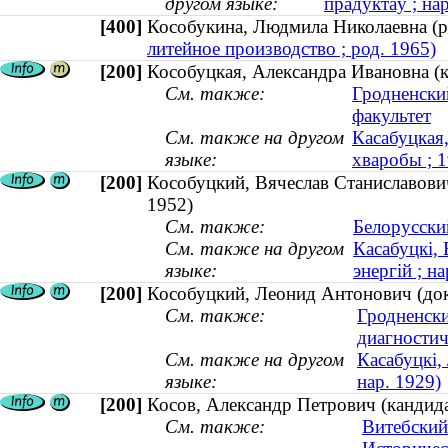
другом языке:
прадуктаў ; на
[400]
Кособукина, Людмила Николаевна 
литейное производство ; род. 1965)
[200]
Кособуцкая, Александра Ивановна (к
См. также:
Гродненски
факультет
См. также на другом
Касабуцкая
языке:
хваробы ; 
[200]
Кособуцкий, Вячеслав Станиславович
1952)
См. также:
Белорусски
См. также на другом
Касабуцкі, 
языке:
энергій ; на
[200]
Кособуцкий, Леонид Антонович (док
См. также:
Гродненски
диагностич
См. также на другом
Касабуцкі,
языке:
нар. 1929)
[200]
Косов, Александр Петрович (кандида
См. также:
Витебский