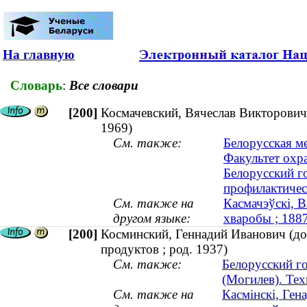
На главную
Словарь
:
Все словари
[200]
Космачевский, Вячеслав Викторович
1969)
См. также:
Белорусская м
Факультет охра
Белорусский г
профилактичес
См. также на
Касмачэўскі, В
другом языке:
хваробы ; 18
[200]
Косминский, Геннадий Иванович (до
продуктов ; род. 1937)
См. также:
Белорусский г
(Могилев). Тех
См. также на
Касмінскі, Ген