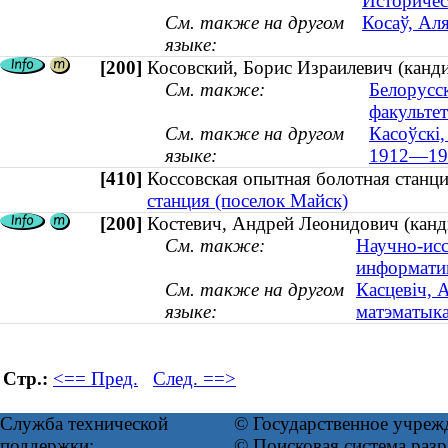
Историчес
См. также на другом
Косаў, Аля
языке:
[200]
Косовский, Борис Израилевич (канд
См. также:
Белорусс
факультет
См. также на другом
Касоўскі,
языке:
1912—19
[410]
Коссовская опытная болотная стан
станция (поселок Майск)
[200]
Костевич, Андрей Леонидович (канди
См. также:
Научно-исс
информати
См. также на другом
Касцевiч, 
языке:
матэматыка
Стр.:
<== Пред.
След. ==>
Служба технической
© Государственное учреж
поддержки:
© Поисковая система ра