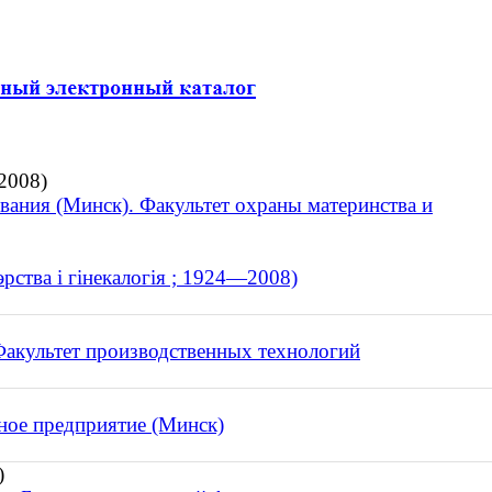
2008)
вания (Минск). Факультет охраны материнства и
рства і гінекалогія ; 1924—2008)
Факультет производственных технологий
рное предприятие (Минск)
)