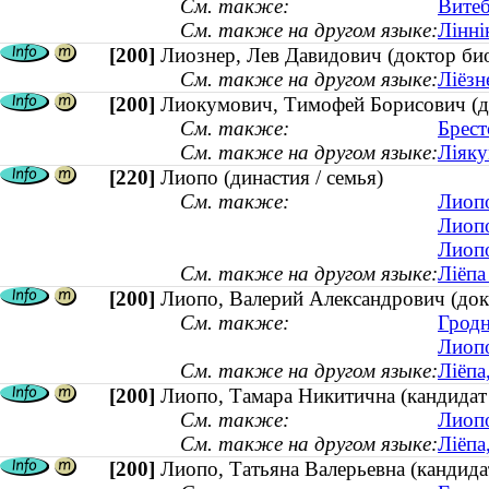
См. также:
Витеб
См. также на другом языке:
Лінні
[200]
Лиознер, Лев Давидович (доктор би
См. также на другом языке:
Ліёзн
[200]
Лиокумович, Тимофей Борисович (док
См. также:
Брест
См. также на другом языке:
Ліяку
[220]
Лиопо (династия / семья)
См. также:
Лиопо
Лиопо
Лиопо
См. также на другом языке:
Ліёпа
[200]
Лиопо, Валерий Александрович (докт
См. также:
Гродн
Лиопо
См. также на другом языке:
Ліёпа
[200]
Лиопо, Тамара Никитична (кандидат 
См. также:
Лиопо
См. также на другом языке:
Ліёпа
[200]
Лиопо, Татьяна Валерьевна (кандида