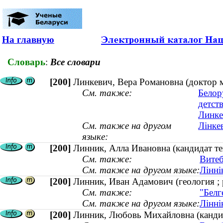
На главную
Словарь
:
Все словари
[200]
Линкевич, Вера Романовна (доктор 
См. также:
Белор
детст
Линке
См. также на другом
Лінке
языке:
[200]
Линник, Алла Ивановна (кандидат те
См. также:
Витеб
См. также на другом языке:
Лінні
[200]
Линник, Иван Адамович (геология ; 
См. также:
"Белг
См. также на другом языке:
Лінні
[200]
Линник, Любовь Михайловна (кандида