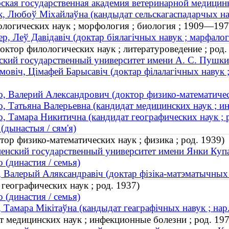
ская государственная академия ветеринарной медицин
к, Любоў Міхайлаўна (кандыдат сельскагаспадарчых наву
ологических наук ; морфология ; биология ; 1909—197
ер, Леў Давідавіч (доктар біялагічных навук ; марфалог
тор филологических наук ; литературоведение ; род.
ский государственный университет имени А. С. Пушки
мовіч, Цімафей Барысавіч (доктар філалагічных навук ; 
, Валерий Александрович (доктор физико-математическ
, Татьяна Валерьевна (кандидат медицинских наук ; и
, Тамара Никитична (кандидат географических наук ; 
 (дынастыя / сям'я)
ор физико-математических наук ; физика ; род. 1939)
енский государственный университет имени Янки Купа
 (династия / семья)
, Валерый Аляксандравіч (доктар фізіка-матэматычных на
географических наук ; род. 1937)
 (династия / семья)
, Тамара Мікітаўна (кандыдат геаграфічных навук ; нар
т медицинских наук ; инфекционные болезни ; род. 197