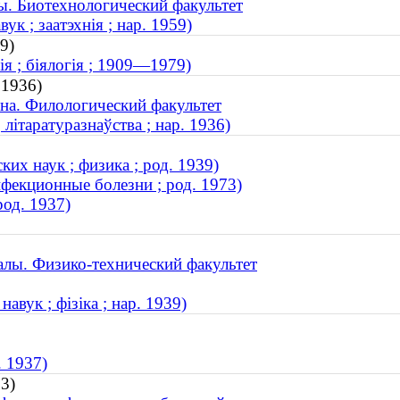
ы. Биотехнологический факультет
к ; заатэхнія ; нар. 1959)
9)
ія ; біялогія ; 1909—1979)
 1936)
на. Филологический факультет
літаратуразнаўства ; нар. 1936)
их наук ; физика ; род. 1939)
нфекционные болезни ; род. 1973)
род. 1937)
лы. Физико-технический факультет
вук ; фізіка ; нар. 1939)
. 1937)
3)