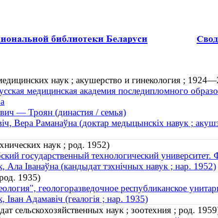
медицинских наук ; акушерство и гинекология ; 1924—
усская медицинская академия последипломного образо
ва
вич — Троян (династия / семья)
віч, Вера Раманаўна (доктар медыцынскіх навук ; акушэ
хнических наук ; род. 1952)
ский государственный технологический университет. 
к, Ала Іванаўна (кандыдат тэхнічных навук ; нар. 1952)
род. 1935)
еология", геологоразведочное республиканское унита
к, Іван Адамавіч (геалогія ; нар. 1935)
т сельскохозяйственных наук ; зоотехния ; род. 1959