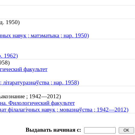
д. 1950)
чных навук ; матэматыка ; нар. 1950)
. 1962)
958)
гический факультет
 літаратуразнаўства ; нар. 1958)
зыкознание ; 1942—2012)
на. Филологический факультет
дат філалагічных навук ; мовазнаўства ; 1942—2012)
Выдавать начиная с: