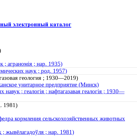
)
 ; аграномія ; нар. 1935)
мических наук ; род. 1957)
газовая геология ; 1930—2019)
иканское унитарное предприятие (Минск)
 навук ; геалогія ; нафтагазавая геалогія ; 1930—
. 1981)
афедра кормления сельскохозяйственных животных
 ; жывёлагадоўля ; нар. 1981)