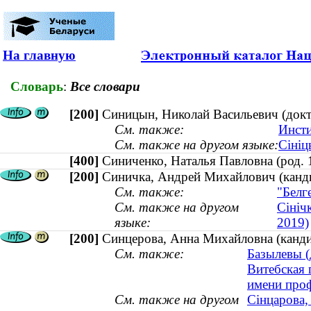
На главную
Словарь
:
Все словари
[200]
Синицын, Николай Васильевич (докто
См. также:
Инсти
См. также на другом языке:
Сініц
[400]
Синиченко, Наталья Павловна (род
[200]
Синичка, Андрей Михайлович (кандид
См. также:
"Белг
См. также на другом
Сініч
языке:
2019)
[200]
Синцерова, Анна Михайловна (кандид
См. также:
Базылевы (
Витебская 
имени проф
См. также на другом
Сінцарова,