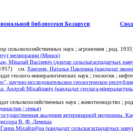
р сельскохозяйственных наук ; агрономия ; род. 1935
тут мелиорации (Минск)
ын, Мікалай Васілевіч (доктар сельскагаспадарчых навук
. 1957)
см.
Хвесеня, Наталья Павловна (кандидат эконо
ат геолого-минералогических наук ; геология ; нефте
ео", научно-исследовательское геологическое республ
ка, Андрэй Міхайлавіч (кандыдат геолага-мінералагічных
ат сельскохозяйственных наук ; животноводство ; род
династия / семья)
государственная академия ветеринарной медицины. К
ессора В. Ф. Лемеша
 Ганна Міхайлаўна (кандыдат сельскагаспадарчых навук