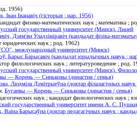
од. 1956)
к, Іван Іванавіч (гісторыя ; нар. 1956)
ндидат физико-математических наук ; математика ; ро
усский государственный университет (Минск). Лицей
евiч, Дзям'ян Уладзiмiравiч (кандыдат фізіка-матэматы
 юридических наук ; род. 1962)
СО", международный университет (Минск)
оў, Барыс Барысавіч (кандыдат юрыдычных навук ; нар
ор филологических наук ; литературоведение ; род. 1
усский государственный университет (Минск). Филоло
вы — Корень — Синьковы (династия / семья)
ова, Людміла Дзмітрыеўна (доктар філалагічных навук ;
м.
Бугаевы — Корень — Синьковы (династия / семья)
агогических наук ; кандидат филологических наук ; я
ский государственный университет имени А. С. Пушки
, Ваіна Барысаўна (доктар педагагічных навук ; канды