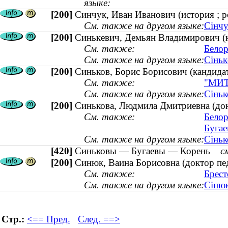
языке:
[200]
Синчук, Иван Иванович (история ; р
См. также на другом языке:
Сінчу
[200]
Синькевич, Демьян Владимирович (ка
См. также:
Белор
См. также на другом языке:
Сiньк
[200]
Синьков, Борис Борисович (кандидат
См. также:
"МИТ
См. также на другом языке:
Сіньк
[200]
Синькова, Людмила Дмитриевна (докт
См. также:
Белор
Бугае
См. также на другом языке:
Сіньк
[420]
Синьковы — Бугаевы — Корень
с
[200]
Синюк, Ваина Борисовна (доктор пед
См. также:
Брест
См. также на другом языке:
Сінюк
Стр.:
<== Пред.
След. ==>