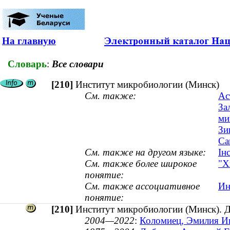
На главную
Словарь
:
Все словари
[210]
Институт микробиологии (Минск)
См. также:
Ас
За
ми
Зи
Са
См. также на другом языке:
Ін
См. также более широкое
"Х
понятие:
См. также ассоциативное
Ин
понятие:
[210]
Институт микробиологии (Минск). 
2004—2022
:
Коломиец, Эмилия Ив