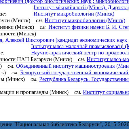
оргиевич (доктор биологических наук ; микробиология
Інстытут мікрабіялогіі (Мінск). Дырэкта
ие:
Институт микробиологии (Минск)
аруси (Минск)
см.
Институт микробиологии (Минск)
 физики (Минск)
см.
Институт физики имени Б. И. Сте
нности (Минск)
, Алексей Викторович (кандидат экономических наук ; 
Інстытут мяса-малочнай прамысловасці (
е:
Научно-практический центр по продовол
енности НАН Беларуси (Минск)
см.
Институт мясо-м
ск)
см.
Объединенный институт машиностроения (Мин
инск)
см.
Белорусский государственный экономический
тизы (Минск)
см.
Республика Беларусь. Государственны
ормации и пропаганды (Минск)
см.
Институт социальн
дение "Национальная библиотека Беларуси", 2015-202