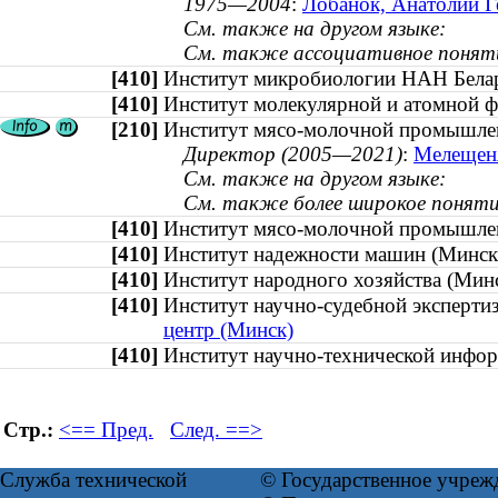
1975—2004
:
Лобанок, Анатолий Ге
См. также на другом языке:
См. также ассоциативное понят
[410]
Институт микробиологии НАН Бел
[410]
Институт молекулярной и атомной
[210]
Институт мясо-молочной промышле
Директор (2005—2021)
:
Мелещеня
См. также на другом языке:
См. также более широкое поняти
[410]
Институт мясо-молочной промышл
[410]
Институт надежности машин (Мин
[410]
Институт народного хозяйства (М
[410]
Институт научно-судебной экспер
центр (Минск)
[410]
Институт научно-технической инф
Стр.:
<== Пред.
След. ==>
Служба технической
© Государственное учреж