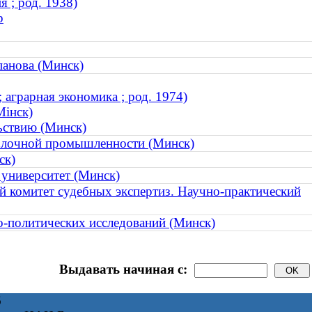
 ; род. 1938)
р
панова (Минск)
аграрная экономика ; род. 1974)
Мінск)
ьствию (Минск)
олочной промышленности (Минск)
ск)
 университет (Минск)
й комитет судебных экспертиз. Научно-практический
о-политических исследований (Минск)
Выдавать начиная с:
6