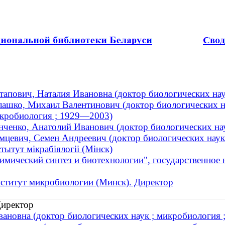
тапович, Наталия Ивановна (доктор биологических на
лашко, Михаил Валентинович (доктор биологических на
кробиология ; 1929—2003)
нченко, Анатолий Иванович (доктор биологических нау
мцевич, Семен Андреевич (доктор биологических наук
стытут мікрабіялогіі (Мінск)
имический синтез и биотехнологии", государственное
ститут микробиологии (Минск). Директор
Директор
ановна (доктор биологических наук ; микробиология ;