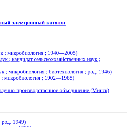
ук ; микробиология ; 1940—2005)
ук ; кандидат сельскохозяйственных наук ;
к ; микробиология ; биотехнология ; род. 1946)
 ; микробиология ; 1902—1985)
 научно-производственное объединение (Минск)
 род. 1949)