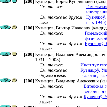
[200]
Кузнецов, Борис Куприянович (канди
См. также:
Гомельски
иностранн
См. также на другом
Кузняцоў, 
языке:
нар. 1945)
[200]
Кузнецов, Виктор Иванович (кандида
См. также:
Гомельский
физической
См. также на другом
Кузняцоў, В
языке:
[200]
Кузнецов, Владилен Александрович (
1931—2008)
См. также:
Институт гео
См. также на
Кузняцоў, Ула
другом языке:
геалогія ; ге
[200]
Кузнецов, Владимир Алексеевич (кан
См. также:
Витебская г
ветеринарн
См. также на другом
Кузняцоў, У
языке: