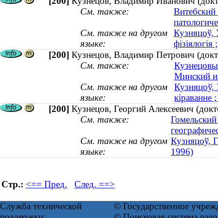
[200]
Кузнецов, Владимир Иванович (докто
См. также:
Витебский 
патологич
См. также на другом
Кузняцоў, 
языке:
фізіялогія 
[200]
Кузнецов, Владимир Петрович (докто
См. также:
Кузнецовы 
Минский и
См. также на другом
Кузняцоў, 
языке:
кіраванне ;
[200]
Кузнецов, Георгий Алексеевич (док
См. также:
Гомельский
географиче
См. также на другом
Кузняцоў, Г
языке:
1996)
Стр.:
<== Пред.
След. ==>
Служба технической
© Государственное учреж
поддержки:
© Поисковая система ра