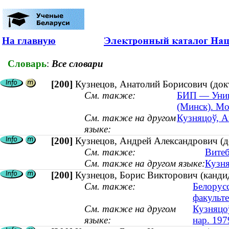
На главную
Словарь
:
Все словари
[200]
Кузнецов, Анатолий Борисович (док
См. также:
БИП — Унив
(Минск). Мо
См. также на другом
Кузняцоў, А
языке:
[200]
Кузнецов, Андрей Александрович (до
См. также:
Витеб
См. также на другом языке:
Кузня
[200]
Кузнецов, Борис Викторович (кандид
См. также:
Белорус
факульте
См. также на другом
Кузняцоў
языке:
нар. 197