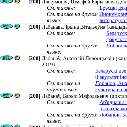
[200]
Ліякумовіч, Цімафей Барысавіч (докт
См. также:
Брэсцкі дзя
См. также на другом
Лиокумович
языке:
литературов
[200]
Лабанава, Ірына Вітальеўна (кандыда
См. также:
Беларуск
факультэ
См. также на другом
Лобанова
языке:
[200]
Лабанаў, Анатолій Лявонцьевіч (канд
2019)
См. также:
Беларускі дзя
Факультэт ін
См. также на
Лобанов, Ана
другом языке:
культура и с
[200]
Лабанаў, Барыс Мяфодзьевіч (доктар 
См. также:
Аб'яднаны 
распазнаван
См. также на другом
Лобанов, Бо
языке: