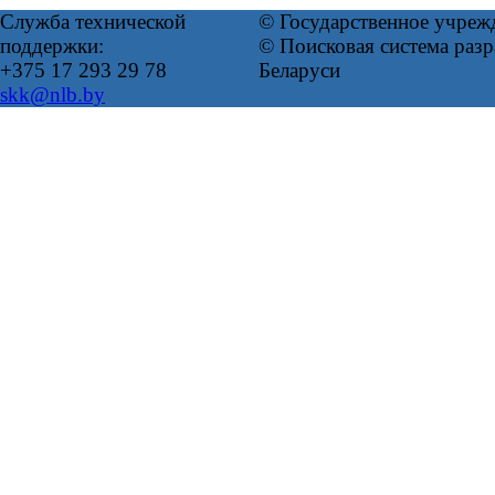
Служба технической
© Государственное учреж
поддержки:
© Поисковая система ра
+375 17 293 29 78
Беларуси
skk@nlb.by