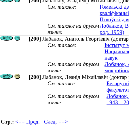
[200]
Лабанкоў, Уладзімір Міхайлавіч (док
См. также:
Гомельскі д
кваліфікацы
Пскоўскі дз
См. также на другом
Лобанков, В
языке:
род. 1959)
[200]
Лабанок, Анатоль Георгіевіч (доктар 
См. также:
Інстытут м
Нацыяналь
навук
См. также на другом
Лобанок, 
языке:
микробиол
[200]
Лабанок, Леанід Міхайлавіч (доктар
См. также:
Беларуск
факультэ
См. также на другом
Лобанок,
языке:
1943—20
Стр.:
<== Пред.
След. ==>