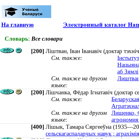
На главную
Словарь
:
Все словари
[200]
Ліштван, Іван Іванавіч (доктар тэхн
См. также:
Інстыту
Нацыянал
аб Зямлі
См. также на другом
Лиштван
языке:
[200]
Лішчанка, Фёдар Ігнатавіч (доктар 
См. также:
Беларуская
Агратэхнал
См. также на другом
Лищенко, Ф
языке:
агрономия
[400]
Лішык, Тамара Сяргееўна (1935—
сельскагаспадарчых навук ; аграхімія