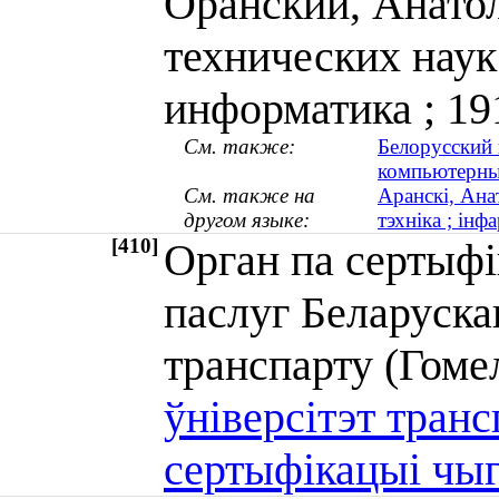
Оранский, Анато
технических наук
информатика ; 1
См. также:
Белорусский 
компьютерны
См. также на
Аранскі, Ана
другом языке:
тэхніка ; ін
[410]
Орган па сертыфі
паслуг Беларуска
транспарту (Го
ўніверсітэт транс
сертыфікацыі чыг