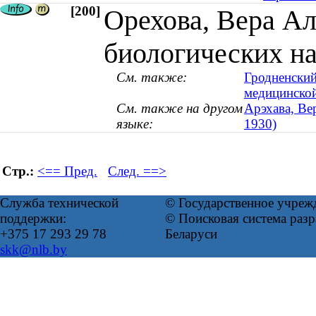
[200]
Орехова, Вера Ал
биологических нау
См. также:
Гродненский
медицинской
См. также на другом
Арэхава, Вер
языке:
1930)
Стр.:
<== Пред.
След. ==>
Служба технической
© Государственное учреж
поддержки:
© Поисковая система ра
+375 17 293 29 78
Беларуси
skk@nlb.by