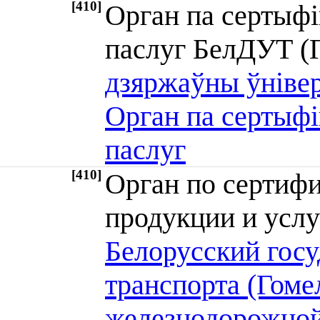
[410]
Орган па сертыфі
паслуг БелДУТ 
дзяржаўны ўнівер
Орган па сертыфі
паслуг
[410]
Орган по сертиф
продукции и усл
Белорусский гос
транспорта (Гоме
железнодорожной