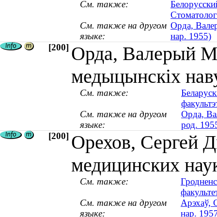
См. также:
Белорусски
Стоматолог
См. также на другом
Орда, Валер
языке:
нар. 1955)
[200]
Орда, Валерый Мі
медыцынскіх навук
См. также:
Беларуск
факультэ
См. также на другом
Орда, Ва
языке:
род. 195
[200]
Орехов, Сергей Д
медицинских наук 
См. также:
Гродненс
факульте
См. также на другом
Арэхаў, 
языке:
нар. 195