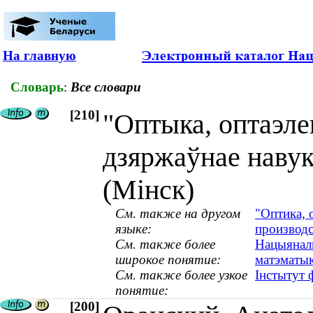
На главную
Словарь
:
Все словари
[210]
"Оптыка, оптаэлек
дзяржаўнае навук
(Мінск)
См. также на другом
"Оптика, 
языке:
производс
См. также более
Нацыяналь
широкое понятие:
матэматык
См. также более узкое
Інстытут ф
понятие:
[200]