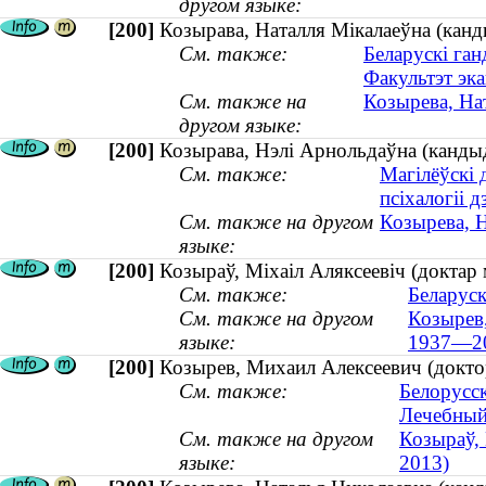
другом языке:
[200]
Козырава, Наталля Мікалаеўна (канд
См. также:
Беларускі ган
Факультэт эка
См. также на
Козырева, Нат
другом языке:
[200]
Козырава, Нэлі Арнольдаўна (кандыда
См. также:
Магілёўскі 
псіхалогіі д
См. также на другом
Козырева, Н
языке:
[200]
Козыраў, Міхаіл Аляксеевіч (доктар
См. также:
Беларуск
См. также на другом
Козырев,
языке:
1937—2
[200]
Козырев, Михаил Алексеевич (докто
См. также:
Белорусс
Лечебный
См. также на другом
Козыраў, 
языке:
2013)