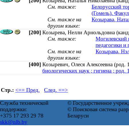
[200]
Козырева, Наталья Николаевна (канд
См. также:
Белорусский то
(Гомель). Факу
См. также на
Козырава, Натал
другом языке:
[200]
Козырева, Нелли Арнольдовна (канди
См. также:
Могилевский 
педагогики и 
См. также на
Козырава, Нэл
другом языке:
[400]
Козыревич, Олеся Алексеевна (род
биологических наук ; гигиена ; род. 
Стр.:
<== Пред.
След. ==>
Служба технической
© Государственное учреж
поддержки:
© Поисковая система ра
+375 17 293 29 78
Беларуси
skk@nlb.by