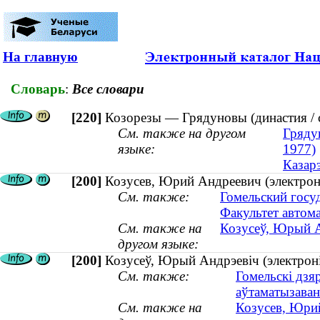
На главную
Словарь
:
Все словари
[220]
Козорезы — Грядуновы (династия / 
См. также на другом
Грядун
языке:
1977)
Казар
[200]
Козусев, Юрий Андреевич (электрони
См. также:
Гомельский госу
Факультет автом
См. также на
Козусеў, Юрый Ан
другом языке:
[200]
Козусеў, Юрый Андрэевіч (электронік
См. также:
Гомельскі дзя
аўтаматызаван
См. также на
Козусев, Юрий