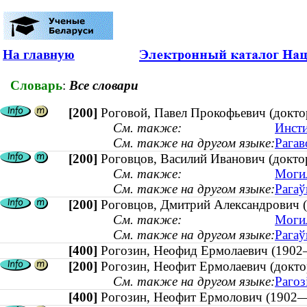
На главную
Словарь
:
Все словари
[200]
Роговой, Павел Прокофьевич (докто
См. также:
Инсти
См. также на другом языке:
Рагав
[200]
Роговцов, Василий Иванович (доктор
См. также:
Могил
См. также на другом языке:
Рагаў
[200]
Роговцов, Дмитрий Александрович (к
См. также:
Могил
См. также на другом языке:
Рагаў
[400]
Рогозин, Неофид Ермолаевич (19
[200]
Рогозин, Неофит Ермолаевич (докто
См. также на другом языке:
Рагоз
[400]
Рогозин, Неофит Ермолович (19