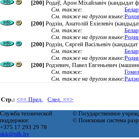
[200]
Родаў, Арон Міхайлавіч (кандыдат ф
См. также:
Белар
См. также на другом языке:
Родов
[200]
Родзін, Анатолій Ехіелевіч (кандыда
См. также:
Белар
См. также на другом языке:
Родин
[200]
Родзін, Сяргей Васільевіч (кандыдат 
См. также:
Белар
См. также на другом языке:
Родин
[200]
Родзевич, Павел Евгеньевич (машино
См. также:
Гомел
См. также на другом языке:
Радзе
Стр.:
<== Пред.
След. ==>
Служба технической
© Государственное учреж
поддержки:
© Поисковая система раз
+375 17 293 29 78
skk@nlb.by