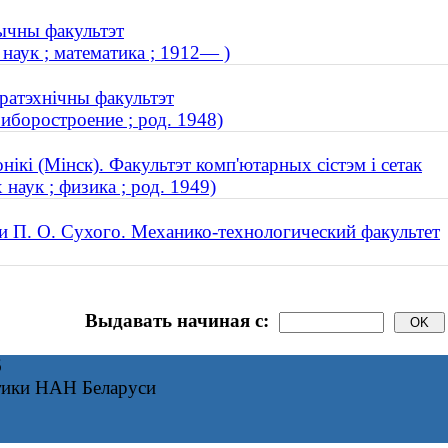
тычны факультэт
наук ; математика ; 1912— )
тратэхнічны факультэт
иборостроение ; род. 1948)
нікі (Мінск). Факультэт комп'ютарных сістэм і сетак
наук ; физика ; род. 1949)
и П. О. Сухого. Механико-технологический факультет
Выдавать начиная с:
6
тики НАН Беларуси