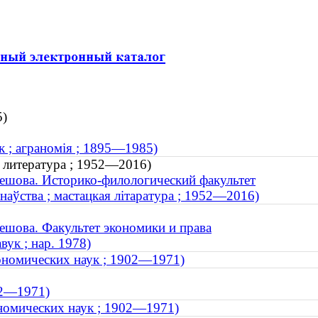
5)
к ; аграномія ; 1895—1985)
я литература ; 1952—2016)
ешова. Историко-филологический факультет
знаўства ; мастацкая літаратура ; 1952—2016)
ешова. Факультет экономики и права
ук ; нар. 1978)
ономических наук ; 1902—1971)
902—1971)
номических наук ; 1902—1971)