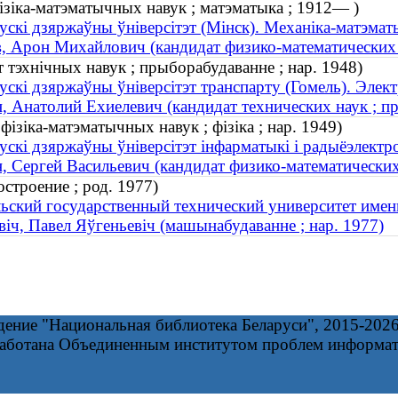
ізіка-матэматычных навук ; матэматыка ; 1912— )
ускі дзяржаўны ўніверсітэт (Мінск). Механіка-матэма
, Арон Михайлович (кандидат физико-математических 
т тэхнічных навук ; прыборабудаванне ; нар. 1948)
ускі дзяржаўны ўніверсітэт транспарту (Гомель). Элек
, Анатолий Ехиелевич (кандидат технических наук ; пр
фізіка-матэматычных навук ; фізіка ; нар. 1949)
ускі дзяржаўны ўніверсітэт інфарматыкі і радыёэлектро
, Сергей Васильевич (кандидат физико-математических 
строение ; род. 1977)
ьский государственный технический университет имен
віч, Павел Яўгеньевіч (машынабудаванне ; нар. 1977)
дение "Национальная библиотека Беларуси", 2015-202
работана Объединенным институтом проблем информа