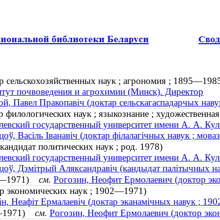
р сельскохозяйственных наук ; агрономия ; 1895—198
тут почвоведения и агрохимии (Минск). Директор
ой, Павел Пракопавіч (доктар сельскагаспадарчых наву
 филологических наук ; языкознание ; художественна
евский государственный университет имени А. А. Кул
цоў, Васіль Іванавіч (доктар філалагічных навук ; мова
андидат политических наук ; род. 1978)
евский государственный университет имени А. А. Кул
цоў, Дзмітрый Аляксандравіч (кандыдат палітычных нав
02—1971)
см.
Рогозин, Неофит Ермолаевич (доктор эк
р экономических наук ; 1902—1971)
ін, Неафіт Ермалаевіч (доктар эканамічных навук ; 1
02—1971)
см.
Рогозин, Неофит Ермолаевич (доктор эко