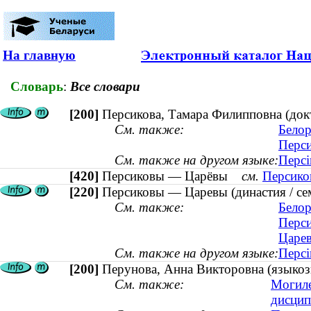
На главную
Словарь
:
Все словари
[200]
Персикова, Тамара Филипповна (докт
См. также:
Белор
Перси
См. также на другом языке:
Персі
[420]
Персиковы — Царёвы
см.
Персико
[220]
Персиковы — Царевы (династия / се
См. также:
Белор
Перси
Царев
См. также на другом языке:
Персі
[200]
Перунова, Анна Викторовна (языкозн
См. также:
Могиле
дисцип