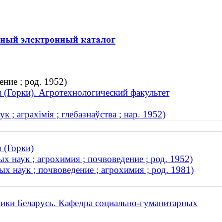
ние ; род. 1952)
я (Горки). Агротехнологический факультет
 ; аграхімія ; глебазнаўства ; нар. 1952)
 (Горки)
 наук ; агрохимия ; почвоведение ; род. 1952)
х наук ; почвоведение ; агрохимия ; род. 1981)
лики Беларусь. Кафедра социально-гуманитарных