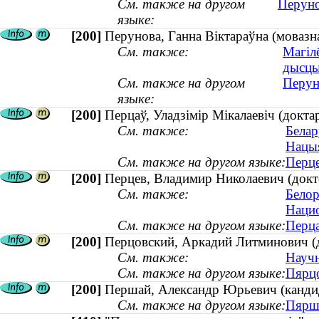
См. также на другом
Перуно
языке:
[200]
Перунова, Ганна Віктараўна (мовазна
См. также:
Магіл
дысцы
См. также на другом
Перун
языке:
[200]
Перцаў, Уладзімір Мікалаевіч (докт
См. также:
Белар
Нацыя
См. также на другом языке:
Перце
[200]
Перцев, Владимир Николаевич (докт
См. также:
Белор
Нацио
См. также на другом языке:
Перца
[200]
Перцовский, Аркадий Литминович (д
См. также:
Научн
См. также на другом языке:
Пярцо
[200]
Першай, Александр Юрьевич (кандида
См. также на другом языке:
Пярша