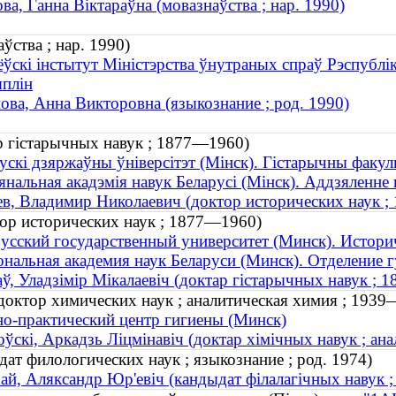
ва, Ганна Віктараўна (мовазнаўства ; нар. 1990)
ўства ; нар. 1990)
ёўскі інстытут Міністэрства ўнутраных спраў Рэспублі
плін
ова, Анна Викторовна (языкознание ; род. 1990)
ар гістарычных навук ; 1877—1960)
ускі дзяржаўны ўніверсітэт (Мінск). Гістарычны факул
нальная акадэмія навук Беларусі (Мінск). Аддзяленне 
в, Владимир Николаевич (доктор исторических наук 
ор исторических наук ; 1877—1960)
усский государственный университет (Минск). Истори
нальная академия наук Беларуси (Минск). Отделение г
ў, Уладзімір Мікалаевіч (доктар гістарычных навук ;
октор химических наук ; аналитическая химия ; 1939
о-практический центр гигиены (Минск)
ўскі, Аркадзь Ліцмінавіч (доктар хімічных навук ; ан
т филологических наук ; языкознание ; род. 1974)
й, Аляксандр Юр'евіч (кандыдат філалагічных навук ; м