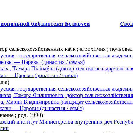
ор сельскохозяйственных наук ; агрохимия ; почвоведе
усская государственная сельскохозяйственная академи
ковы — Царевы (династия / семья)
кава, Тамара Піліпаўна (доктар сельскагаспадарчых навук
вы — Царевы (династия / семья)
мья)
усская государственная сельскохозяйственная академия
кова, Тамара Филипповна (доктор сельскохозяйственных
а, Мария Владимировна (кандидат сельскохозяйственны
кавы — Царовы (дынастыя / сям'я)
ание ; род. 1990)
вский институт Министерства внутренних дел Респуб
лин