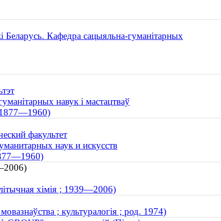
кі Беларусь. Кафедра сацыяльна-гуманітарных
ьтэт
гуманітарных навук і мастацтваў
; 1877—1960)
ческий факультет
уманитарных наук и искусств
 1877—1960)
—2006)
алітычная хімія ; 1939—2006)
овазнаўства ; культуралогія ; род. 1974)