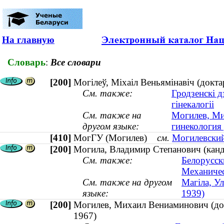
На главную
Словарь
:
Все словари
[200]
Могілеў, Міхаіл Веньямінавіч (докта
См. также:
Гродзенскі д
гінекалогіі
См. также на
Могилев, Ми
другом языке:
гинекология
[410]
МогГУ (Могилев)
см.
Могилевский
[200]
Могила, Владимир Степанович (канди
См. также:
Белорусск
Механичес
См. также на другом
Магіла, Ул
языке:
1939)
[200]
Могилев, Михаил Вениаминович (док
1967)