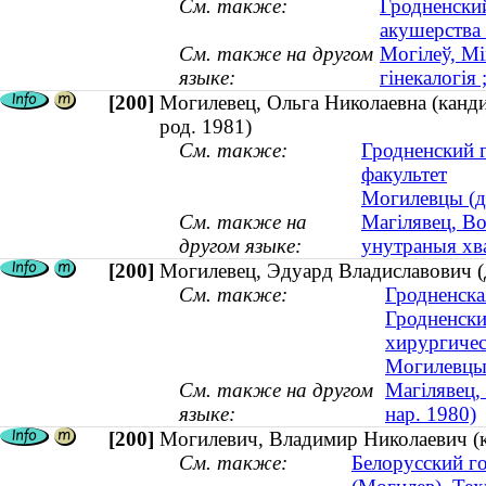
См. также:
Гродненски
акушерства
См. также на другом
Могілеў, Мі
языке:
гінекалогія
[200]
Могилевец, Ольга Николаевна (канди
род. 1981)
См. также:
Гродненский 
факультет
Могилевцы (ди
См. также на
Магілявец, Во
другом языке:
унутраныя хва
[200]
Могилевец, Эдуард Владиславович (д
См. также:
Гродненска
Гродненски
хирургичес
Могилевцы 
См. также на другом
Магілявец,
языке:
нар. 1980)
[200]
Могилевич, Владимир Николаевич (ка
См. также:
Белорусский г