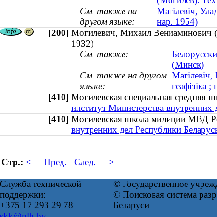
(Могилев). Тех
См. также на
Магілевіч, Ула
другом языке:
нар. 1954)
[200]
Могилевич, Михаил Вениаминович (ка
1932)
См. также:
Белорусски
(Минск)
См. также на другом
Магілевіч, 
языке:
геафізіка ; 
[410]
Могилевская специальная средняя
институт Министерства внутренних 
[410]
Могилевская школа милиции МВД 
внутренних дел Республики Беларус
Стр.:
<== Пред.
След. ==>
Служба технической
© Государственное учреж
поддержки:
© Поисковая система ра
+375 17 293 29 78
Беларуси
skk@nlb.by