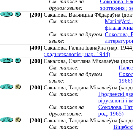
См. также на
Соколова, Ел
другом языке:
зоотехния ; э
[200]
Сакалова, Валянціна Фёдараўна (докт
См. также:
Магілёўскі 
філалагічны
См. также на другом
Соколова, 
языке:
литературов
[400]
Сакалова, Галіна Іванаўна (нар. 19
; радыеэкалогія ; нар. 1944)
[200]
Сакалова, Святлана Мікалаеўна (докт
См. также:
Палес
См. также на другом
Сокол
языке:
1966)
[200]
Сакалова, Таццяна Мікалаеўна (канды
См. также:
Гродзенскі дз
вірусалогіі і і
См. также на
Соколова, Тат
другом языке:
род. 1965)
[200]
Сакалова, Таццяна Мікалаеўна (канды
См. также:
Віцебск