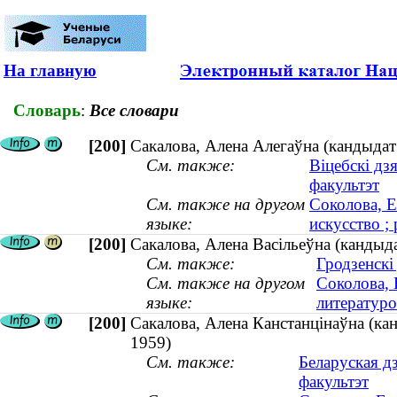
На главную
Словарь
:
Все словари
[200]
Сакалова, Алена Алегаўна (кандыдат 
См. также:
Віцебскі дз
факультэт
См. также на другом
Соколова, Е
языке:
искусство ; 
[200]
Сакалова, Алена Васільеўна (кандыдат
См. также:
Гродзенскі
См. также на другом
Соколова, 
языке:
литературо
[200]
Сакалова, Алена Канстанцінаўна (канд
1959)
См. также:
Беларуская д
факультэт