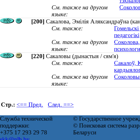
тэхнало
См. также на другом
Соколов
языке:
[200]
Сакалова, Эмілія Аляксандраўна (кан
См. также:
Гомельскі
педагогікі
См. также на другом
Соколова,
языке:
психологи
[220]
Сакаловы (дынастыя / сям'я)
См. также:
Сакалоў, 
кардыялогі
См. также на другом
Соколовы 
языке:
Стр.:
<== Пред.
След. ==>
Служба технической
© Государственное учреж
поддержки:
© Поисковая система ра
+375 17 293 29 78
Беларуси
skk@nlb.by