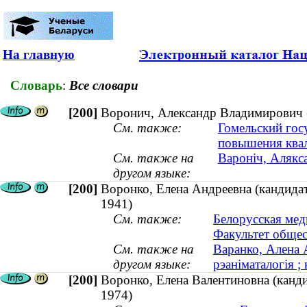
На главную
Словарь
:
Все словари
[200]
Воронич, Александр Владимирович 
См. также:
Гомельский гос
повышения квал
См. также на
Вароніч, Алякса
другом языке:
[200]
Воронко, Елена Андреевна (кандидат
1941)
См. также:
Белорусская мед
Факультет общес
См. также на
Варанко, Алена А
другом языке:
рэаніматалогія ; 
[200]
Воронко, Елена Валентиновна (канди
1974)