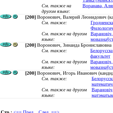
Танка (Минск)
См. также на
Воранава, Аля
другом языке:
[200]
Воронович, Валерий Леонидович (кан
См. также:
Гродненск
Филологич
См. также на другом
Варановіч,
языке:
мовазнаўст
[200]
Воронович, Зинаида Брониславовна 
См. также:
Белорусск
факультет
См. также на другом
Варановіч,
языке:
мовазнаўс
[200]
Воронович, Игорь Иванович (кандида
См. также:
Белорусск
математич
См. также на другом
Варановіч,
языке:
матэматыка
Стр.:
<== Пред.
След. ==>