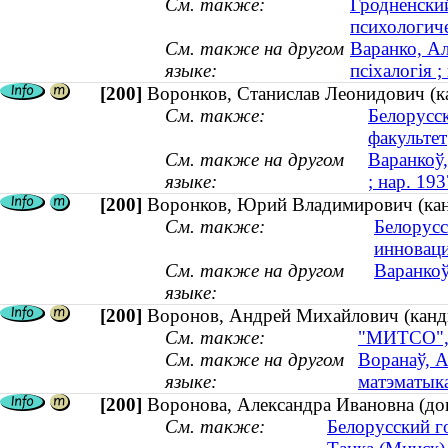
См. также:
Гродненски
психологич
См. также на другом
Варанко, Ал
языке:
псіхалогія ;
[200]
Воронков, Станислав Леонидович (ка
См. также:
Белорусс
факультет
См. также на другом
Варанкоў,
языке:
; нар. 193
[200]
Воронков, Юрий Владимирович (канд
См. также:
Белорусс
инновац
См. также на другом
Варанкоў
языке:
[200]
Воронов, Андрей Михайлович (кандид
См. также:
"МИТСО", 
См. также на другом
Воранаў, А
языке:
матэматыка
[200]
Воронова, Александра Ивановна (до
См. также:
Белорусский г