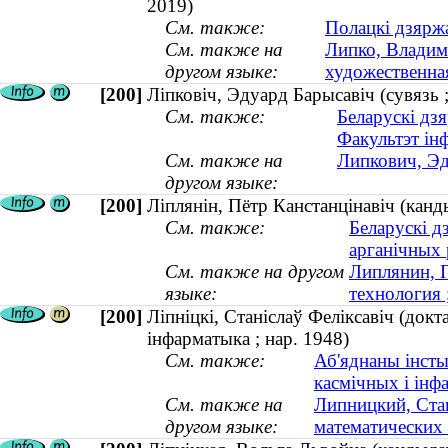
2019)
См. также:
Полацкі дзяржа
См. также на
Липко, Владими
другом языке:
художественна
[200]
Ліпковіч, Эдуард Барысавіч (сувязь ;
См. также:
Беларускі дзя
Факультэт ін
См. также на
Липкович, Эд
другом языке:
[200]
Ліплянін, Пётр Канстанцінавіч (канды
См. также:
Беларускі д
арганічных
См. также на другом
Липлянин, П
языке:
технология 
[200]
Ліпніцкі, Станіслаў Феліксавіч (док
інфарматыка ; нар. 1948)
См. также:
Аб'яднаны інсты
касмічных і інф
См. также на
Липницкий, Стан
другом языке:
математических 