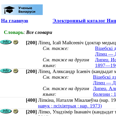
На главную
Словарь
:
Все словари
[200]
Ліпец, Ісай Майсеевіч (доктар меды
См. также:
Віцебскі 
Ліпец — Д
См. также на другом
Липец, Ис
языке:
1897—19
[200]
Ліпец, Аляксандр Ісаевіч (кандыдат
См. также:
Віцебскі д
Ліпец — Да
См. также на другом
Липец, Але
языке:
болезни ;
[400]
Ліпкіна, Наталля Мікалаеўна (нар.
навук ; псіхіятрыя ; нар. 1973)
[200]
Ліпко, Уладзімір Іванавіч (кандыдат 