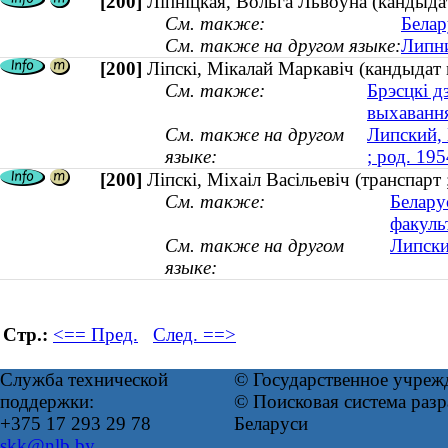
[200]
Ліпніцкая, Вольга Львоўна (кандыдат
См. также:
Белар
См. также на другом языке:
Липни
[200]
Ліпскі, Мікалай Маркавіч (кандыдат 
См. также:
Брэсцкі д
выхаванн
См. также на другом
Липский, 
языке:
; род. 195
[200]
Ліпскі, Міхаіл Васільевіч (транспар
См. также:
Белару
факуль
См. также на другом
Липски
языке:
Стр.:
<== Пред.
След. ==>
Служба технической
© Государственное учреж
поддержки:
© Поисковая система ра
+375 17 293 29 78
Беларуси
skk@nlb.by