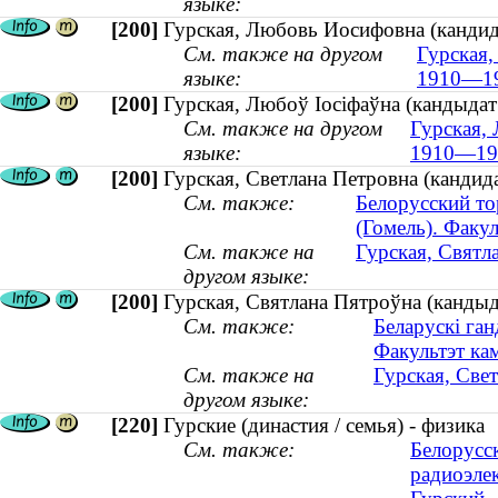
языке:
[200]
Гурская, Любовь Иосифовна (кандид
См. также на другом
Гурская,
языке:
1910—1
[200]
Гурская, Любоў Іосіфаўна (кандыдат
См. также на другом
Гурская,
языке:
1910—19
[200]
Гурская, Светлана Петровна (кандида
См. также:
Белорусский то
(Гомель). Факу
См. также на
Гурская, Святл
другом языке:
[200]
Гурская, Святлана Пятроўна (кандыда
См. также:
Беларускі ган
Факультэт кам
См. также на
Гурская, Свет
другом языке:
[220]
Гурские (династия / семья) - физика
См. также:
Белорусс
радиоэле