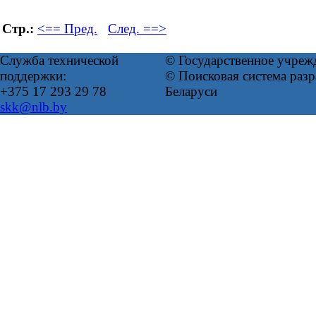
Стр.:
<== Пред.
След. ==>
Служба технической
© Государственное учреж
поддержки:
© Поисковая система ра
+375 17 293 29 78
Беларуси
skk@nlb.by