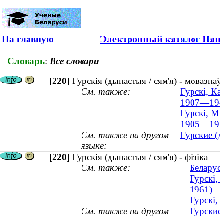
На главную
Словарь
:
Все словари
[220]
Гурскія (дынастыя / сям'я) - мовазна
См. также:
Гурскі, К
1907—19
Гурскі, М
1905—19
См. также на другом
Гурские (
языке:
[220]
Гурскія (дынастыя / сям'я) - фізіка
См. также:
Беларус
Гурскі,
1961)
Гурскі,
См. также на другом
Гурские