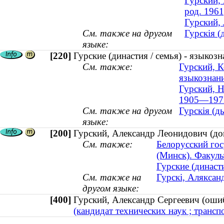
Гурский,
род. 1961
Гурский, 
См. также на другом
Гурскія (д
языке:
[220]
Гурские (династия / семья) - языкозн
См. также:
Гурский, К
языкознан
Гурский, Н
1905—197
См. также на другом
Гурскія (д
языке:
[200]
Гурский, Александр Леонидович (док
См. также:
Белорусский го
(Минск). Факул
Гурские (династи
См. также на
Гурскі, Аляксан
другом языке:
[400]
Гурский, Александр Сергеевич (о
(кандидат технических наук ; транспо