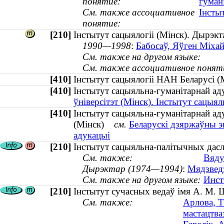
понятие:
гуман
См. также ассоциативное
Інсты
понятие:
[210]
Інстытут сацыялогіі (Мінск). Дырэкт
1990—1998
:
Бабосаў, Яўген Міхайл
См. также на другом языке:
См. также ассоциативное понят
[410]
Інстытут сацыялогіі НАН Беларусі
[410]
Інстытут сацыяльна-гуманітарнай 
ўніверсітэт (Мінск). Інстытут сацыя
[410]
Інстытут сацыяльна-гуманітарнай аду
(Мінск)
см.
Беларускі дзяржаўны эк
адукацыі
[210]
Інстытут сацыяльна-палітычных дасл
См. также:
Вяду
Дырэктар (1974—1994)
:
Мядзведз
См. также на другом языке:
Инст
[210]
Інстытут сучасных ведаў імя А. М. 
См. также:
Арлова, Т
мастацтва