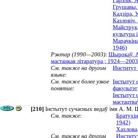
Гарэлік, 
Грушавы, 
Кадзіра, 
Казловіч,
Майструк,
культура і
Марачкіна
1946)
Рэктар (1990—2003)
:
Шырокаў, Ал
мастацкая літаратура ; 1924—2003
См. также на другом
Институт
языке:
См. также более узкое
Інстытут 
понятие:
факультэт
Інстытут 
мастацтва
[210]
Інстытут сучасных ведаў імя А. М. Ш
См. также:
Братухін
1942)
Хахлова,
См. также на другом
Институ