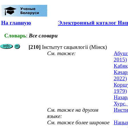
На главную
Словарь
:
Все словари
[210]
Інстытут сацыялогіі (Мінск)
См. также:
Абушэ
2015)
Кабяк
Качар
2022)
Коршу
1979)
Назара
Хурс,
См. также на другом
Инсти
языке:
См. также более широкое
Нацыя