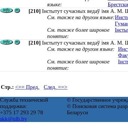
языке:
Брестск
[210]
Інстытут сучасных ведаў імя А. М. 
См. также на другом языке:
Инсти
Гума
См. также более широкое
Інсты
понятие:
[210]
Інстытут сучасных ведаў імя А. М. 
См. также на другом языке:
Инс
Факу
См. также более широкое
Інс
понятие:
Стр.:
<== Пред.
След. ==>
Служба технической
© Государственное учреж
поддержки:
© Поисковая система ра
+375 17 293 29 78
Беларуси
skk@nlb.by