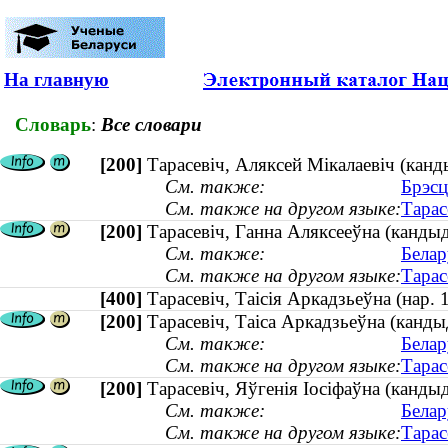
На главную
Словарь
:
Все словари
[200]
Тарасевіч, Аляксей Мікалаевіч (канды
См. также:
Брэсц
См. также на другом языке:
Тарас
[200]
Тарасевіч, Ганна Аляксееўна (канды
См. также:
Белар
См. также на другом языке:
Тарас
[400]
Тарасевіч, Таісія Аркадзьеўна (нар
[200]
Тарасевіч, Таіса Аркадзьеўна (кандыд
См. также:
Белар
См. также на другом языке:
Тарас
[200]
Тарасевіч, Яўгенія Іосіфаўна (кандыд
См. также:
Белар
См. также на другом языке:
Тарас