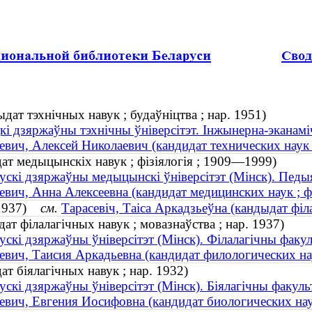
дат тэхнічных навук ; будаўніцтва ; нар. 1951)
кі дзяржаўны тэхнічны ўніверсітэт. Інжынерна-эканам
евич, Алексей Николаевич (кандидат технических наук ;
дат медыцынскіх навук ; фізіялогія ; 1909—1999)
ускі дзяржаўны медыцынскі ўніверсітэт (Мінск). Пед
евич, Анна Алексеевна (кандидат медицинских наук ;
. 1937)
см.
Тарасевіч, Таіса Аркадзьеўна (кандыдат філа
ат філалагічных навук ; мовазнаўства ; нар. 1937)
ускі дзяржаўны ўніверсітэт (Мінск). Філалагічны факул
евич, Таисия Аркадьевна (кандидат филологических нау
ат біялагічных навук ; нар. 1932)
ускі дзяржаўны ўніверсітэт (Мінск). Біялагічны факуль
евич, Евгения Иосифовна (кандидат биологических наук