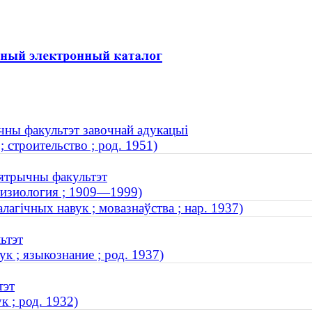
ічны факультэт завочнай адукацыі
 строительство ; род. 1951)
ыятрычны факультэт
 физиология ; 1909—1999)
лагічных навук ; мовазнаўства ; нар. 1937)
ьтэт
к ; языкознание ; род. 1937)
тэт
 ; род. 1932)