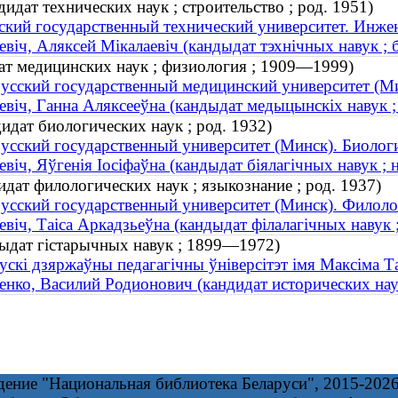
идат технических наук ; строительство ; род. 1951)
ский государственный технический университет. Инже
евіч, Аляксей Мікалаевіч (кандыдат тэхнічных навук ; б
ат медицинских наук ; физиология ; 1909—1999)
усский государственный медицинский университет (Ми
евіч, Ганна Аляксееўна (кандыдат медыцынскіх навук ;
идат биологических наук ; род. 1932)
усский государственный университет (Минск). Биолог
евіч, Яўгенія Іосіфаўна (кандыдат біялагічных навук ; 
дат филологических наук ; языкознание ; род. 1937)
усский государственный университет (Минск). Филоло
евіч, Таіса Аркадзьеўна (кандыдат філалагічных навук ;
ндыдат гістарычных навук ; 1899—1972)
ускі дзяржаўны педагагічны ўніверсітэт імя Максіма Т
енко, Василий Родионович (кандидат исторических на
дение "Национальная библиотека Беларуси", 2015-202