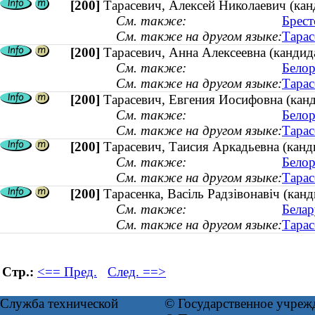
[200]
Тарасевич, Алексей Николаевич (канд
См. также:
Брест
См. также на другом языке:
Тарас
[200]
Тарасевич, Анна Алексеевна (кандид
См. также:
Белор
См. также на другом языке:
Тарас
[200]
Тарасевич, Евгения Иосифовна (канд
См. также:
Белор
См. также на другом языке:
Тарас
[200]
Тарасевич, Таисия Аркадьевна (канди
См. также:
Белор
См. также на другом языке:
Тарас
[200]
Тарасенка, Васіль Радзівонавіч (ка
См. также:
Белар
См. также на другом языке:
Тарас
Стр.:
<== Пред.
След. ==>
Служба технической
© Государственное учреж