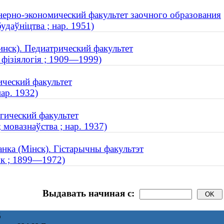
нерно-экономический факультет заочного образования
удаўніцтва ; нар. 1951)
нск). Педиатрический факультет
 фізіялогія ; 1909—1999)
ический факультет
нар. 1932)
гический факультет
 мовазнаўства ; нар. 1937)
анка (Мінск). Гістарычны факультэт
ук ; 1899—1972)
Выдавать начиная с:
6