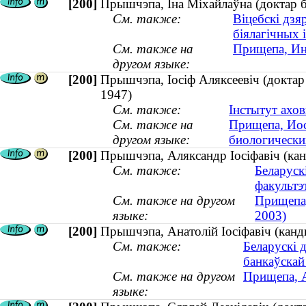
[200]
Прышчэпа, Іна Міхайлаўна (доктар бі
См. также:
Віцебскі дзя
біялагічных 
См. также на
Прищепа, Инн
другом языке:
[200]
Прышчэпа, Іосіф Аляксеевіч (доктар 
1947)
См. также:
Інстытут ахов
См. также на
Прищепа, Иос
другом языке:
биологических
[200]
Прышчэпа, Аляксандр Іосіфавіч (ка
См. также:
Беларуск
факультэ
См. также на другом
Прищепа,
языке:
2003)
[200]
Прышчэпа, Анатолій Іосіфавіч (канд
См. также:
Беларускі 
банкаўскай
См. также на другом
Прищепа, А
языке: