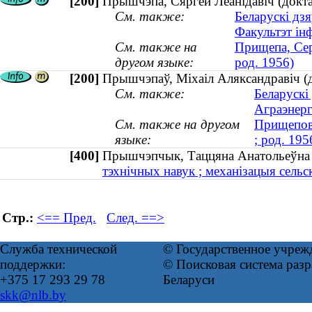
[200]
Прышчэпа, Сяргей Леанідавіч (доктар
См. также:
Беларускі дзя
Факультэт ін
См. также на
Прищепа, Сер
другом языке:
род. 1956)
[200]
Прышчэпаў, Міхаіл Аляксандравіч (до
См. также:
Беларускі
Аграэнерг
См. также на другом
Прищепов,
языке:
; род. 195
[400]
Прышчэпчык, Таццяна Анатольеўна
тэхнічных навук ; механізацыя сельск
Стр.:
<== Пред.
След. ==>
Служба технической
© Государственное учреж
поддержки:
© Поисковая система ра
+375 17 293 29 78
Беларуси
skk@nlb.by