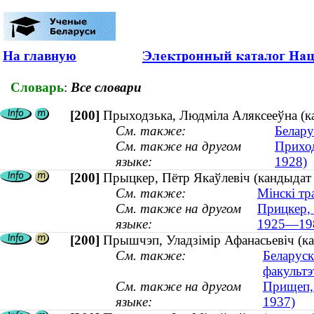
На главную
Словарь
:
Все словари
[200]
Прыходзька, Людміла Аляксееўна (к
См. также:
Белару
См. также на другом
Приход
языке:
1928)
[200]
Прыцкер, Пётр Якаўлевіч (кандыдат
См. также:
Мінскі тр
См. также на другом
Прицкер, 
языке:
1925—19
[200]
Прышчэп, Уладзімір Афанасьевіч (ка
См. также:
Беларуск
факультэ
См. также на другом
Прищеп, 
языке:
1937)