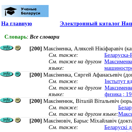
На главную
Словарь
:
Все словари
[200]
Максіменка, Аляксей Нікіфаравіч (к
См. также:
Беларуска-Р
См. также на другом
Максименко
языке:
машиностро
[200]
Максіменка, Сяргей Афанасьевіч (до
См. также:
Інстытут я
См. также на другом
Максименко
языке:
физика ; 
[200]
Максіменюк, Віталій Вітальевіч (юры
См. также:
Белар
См. также на другом языке:
Макси
[200]
Максімовіч, Барыс Міхайлавіч (докт
См. также:
Беларускі д