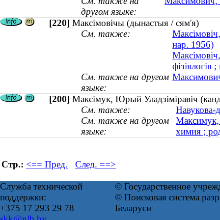
См. также на
Максимович, 
другом языке:
[220]
Максімовічы (дынастыя / сям'я)
См. также:
Максімовіч,
нар. 1956)
Максімовіч,
фізіялогія ;
См. также на другом
Максимовичи
языке:
[200]
Максімук, Юрый Уладзіміравіч (канды
См. также:
Навукова-д
См. также на другом
Максимук,
языке:
химия ; ро
Стр.:
<== Пред.
След. ==>
Служба технической
© Государственное учреж
поддержки:
© Поисковая система ра
+375 17 293 29 78
Беларуси
skk@nlb.by