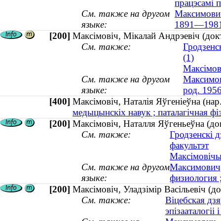
працэсамі 
См. также на другом
Максимович
языке:
1891—198
[200]
Максімовіч, Мікалай Андрэевіч (док
См. также:
Гродзенс
(1)
Максімов
См. также на другом
Максимов
языке:
род. 1956
[400]
Максімовіч, Наталія Яўгеніеўна (н
медыцынскіх навук ; паталагічная фіз
[200]
Максімовіч, Наталля Яўгеньеўна (док
См. также:
Гродзенскі 
факультэт
Максімовічы 
См. также на другом
Максимович,
языке:
физиология ;
[200]
Максімовіч, Уладзімір Васільевіч (д
См. также:
Віцебская дз
эпізааталогіі