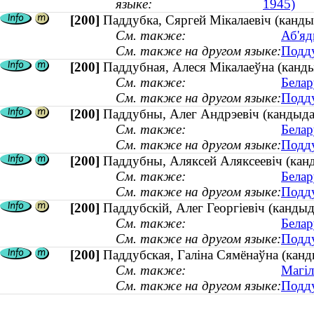
языке:
1945)
[200]
Паддубка, Сяргей Мікалаевіч (кандыд
См. также:
Аб'яд
См. также на другом языке:
Подду
[200]
Паддубная, Алеся Мікалаеўна (канды
См. также:
Белар
См. также на другом языке:
Подду
[200]
Паддубны, Алег Андрэевіч (кандыдат 
См. также:
Белар
См. также на другом языке:
Подду
[200]
Паддубны, Аляксей Аляксеевіч (канды
См. также:
Белар
См. также на другом языке:
Подду
[200]
Паддубскій, Алег Георгіевіч (кандыда
См. также:
Белар
См. также на другом языке:
Подду
[200]
Паддубская, Галіна Сямёнаўна (канды
См. также:
Магіл
См. также на другом языке:
Подду