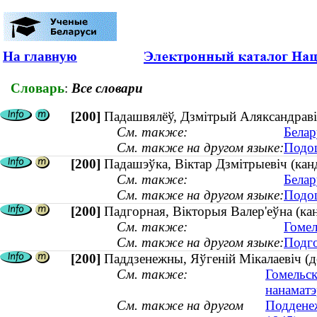
На главную
Словарь
:
Все словари
[200]
Падашвялёў, Дзмітрый Аляксандравіч 
См. также:
Белар
См. также на другом языке:
Подош
[200]
Падашэўка, Віктар Дзмітрыевіч (канд
См. также:
Белар
См. также на другом языке:
Подош
[200]
Падгорная, Вікторыя Валер'еўна (кан
См. также:
Гомел
См. также на другом языке:
Подго
[200]
Паддзенежны, Яўгеній Мікалаевіч (до
См. также:
Гомельск
нанамат
См. также на другом
Подденеж