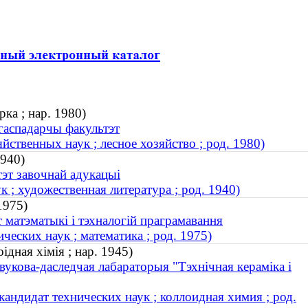
ка ; нар. 1980)
агаспадарчы факультэт
ственных наук ; лесное хозяйство ; род. 1980)
1940)
тэт завочнай адукацыі
; художественная литература ; род. 1940)
1975)
 матэматыкі і тэхналогій праграмавання
еских наук ; математика ; род. 1975)
дная хімія ; нар. 1945)
вукова-даследчая лабараторыя "Тэхнічная кераміка і
андидат технических наук ; коллоидная химия ; род.