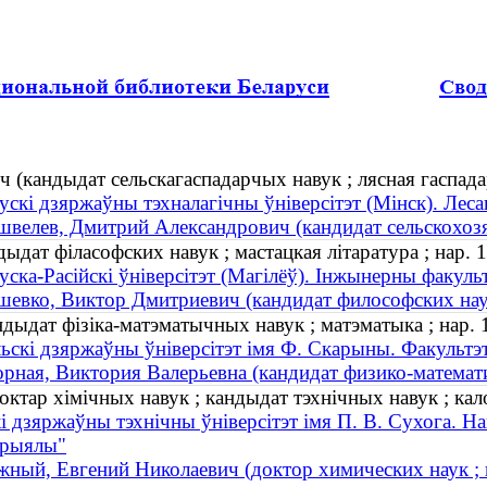
(кандыдат сельскагаспадарчых навук ; лясная гаспадар
ускі дзяржаўны тэхналагічны ўніверсітэт (Мінск). Лес
велев, Дмитрий Александрович (кандидат сельскохозяй
ыдат філасофских навук ; мастацкая літаратура ; нар. 
уска-Расійскі ўніверсітэт (Магілёў). Інжынерны факуль
евко, Виктор Дмитриевич (кандидат философских наук 
дыдат фізіка-матэматычных навук ; матэматыка ; нар. 
ьскі дзяржаўны ўніверсітэт імя Ф. Скарыны. Факультэт
рная, Виктория Валерьевна (кандидат физико-математич
ктар хімічных навук ; кандыдат тэхнічных навук ; калоі
і дзяржаўны тэхнічны ўніверсітэт імя П. В. Сухога. На
эрыялы"
ный, Евгений Николаевич (доктор химических наук ; к