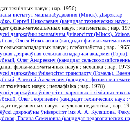
ат тэхнічных навук ; нар. 1956)
наны інстытут машынабудавання (Мінск). Дырэктар
бко, Сергей Николаевич (кандидат технических наук ; 
дат фізіка-матэматычных навук ; матэматыка ; нар. 19
ускі дзяржаўны эканамічны ўніверсітэт (Мінск). Уліко
бная, Олеся Николаевна (кандидат физико-математическ
сельскагаспадарчых навук ; глебазнаўства ; нар. 1965
уская дзяржаўная сельскагаспадарчая акадэмія (Горкі).
бный, Олег Андреевич (кандидат сельскохозяйственных
дат фізіка-матэматычных навук ; механіка ; нар. 1973
ускі дзяржаўны ўніверсітэт транспарту (Гомель). Ваен
бный, Алексей Алексеевич (кандидат физико-математич
т тэхнічных навук ; цеплафізіка ; нар. 1978)
ускі дзяржаўны ўніверсітэт харчовых і хімічных тэхна
бский, Олег Георгиевич (кандидат технических наук ; 
дат педагагічных навук ; агульная педагогіка ; нар. 19
ёўскі дзяржаўны ўніверсітэт імя А. А. Куляшова. Факу
бская, Галина Семеновна (кандидат педагогических нау