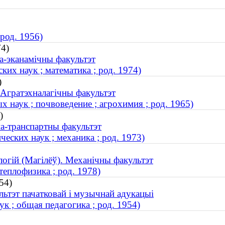
род. 1956)
74)
ва-эканамічны факультэт
их наук ; математика ; род. 1974)
)
 Агратэхналагічны факультэт
 наук ; почвоведение ; агрохимия ; род. 1965)
)
на-транспартны факультэт
еских наук ; механика ; род. 1973)
логій (Магілёў). Механічны факультэт
теплофизика ; род. 1978)
54)
льтэт пачатковай і музычнай адукацыі
к ; общая педагогика ; род. 1954)