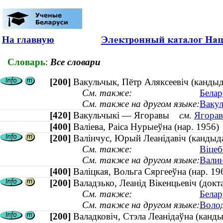
На главную
Словарь
:
Все словари
[200]
Вакульчык, Пётр Аляксеевіч (кандыд
См. также:
Белар
См. также на другом языке:
Вакул
[420]
Вакульчыкі — Ягоравы
см.
Ягорав
[400]
Валіева, Раіса Нурыеўна (нар. 195
[200]
Валінчус, Юрый Леанідавіч (кандыд
См. также:
Віцеб
См. также на другом языке:
Валин
[400]
Валіцкая, Вольга Сяргееўна (нар. 
[200]
Валадзько, Леанід Вікенцьевіч (докт
См. также:
Белар
См. также на другом языке:
Волод
[200]
Валадковіч, Стэла Леанідаўна (канды