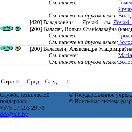
См. также:
Гомел
Ярчак
См. также на другом языке:
Волод
[420]
Валадковічы — Ярчакі
см.
Ярчакі 
[200]
Валасач, Вольга Станіславаўна (кан
См. также:
Гродз
См. также на другом языке:
Волос
[200]
Валасевіч, Аляксандра Уладзіміраўна 
См. также:
Магіл
См. также на другом языке:
Волос
Стр.:
<== Пред.
След. ==>
Служба технической
© Государственное учреж
поддержки:
© Поисковая система раз
+375 17 293 29 78
skk@nlb.by