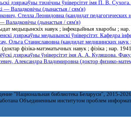
ьскі дзяржаўны тэхнічны ўніверсітэт імя П. В. Сухога.
і — Валадковічы (дынастыя / сям'я)
кович, Стелла Леонидовна (кандидат педагогических на
— Валадковічы (дынастыя / сям'я)
дыдат медыцынскіх навук ; інфекцыйныя хваробы ; нар.
енскі дзяржаўны медыцынскі ўніверсітэт. Кафедра ін
ач, Ольга Станиславовна (кандидат медицинских наук 
(доктар фізіка-матэматычных навук ; фізіка ; нар. 1941
ёўскі дзяржаўны ўніверсітэт імя А. А. Куляшова. Факу
евич, Александра Владимировна (доктор физико-матема
дение "Национальная библиотека Беларуси", 2015-202
работана Объединенным институтом проблем информа