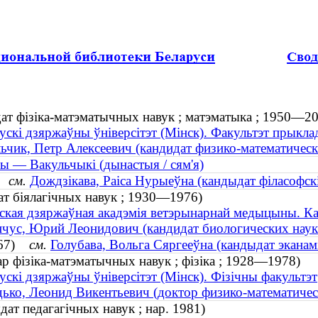
ат фізіка-матэматычных навук ; матэматыка ; 1950—2
ускі дзяржаўны ўніверсітэт (Мінск). Факультэт прыкла
ьчик, Петр Алексеевич (кандидат физико-математическ
ы — Вакульчыкі (дынастыя / сям'я)
6)
см.
Дождзікава, Раіса Нурыеўна (кандыдат філасофскі
ат біялагічных навук ; 1930—1976)
ская дзяржаўная акадэмія ветэрынарнай медыцыны. Ка
чус, Юрий Леонидович (кандидат биологических нау
1967)
см.
Голубава, Вольга Сяргееўна (кандыдат эканамі
ар фізіка-матэматычных навук ; фізіка ; 1928—1978)
ускі дзяржаўны ўніверсітэт (Мінск). Фізічны факультэт
ько, Леонид Викентьевич (доктор физико-математичес
дат педагагічных навук ; нар. 1981)