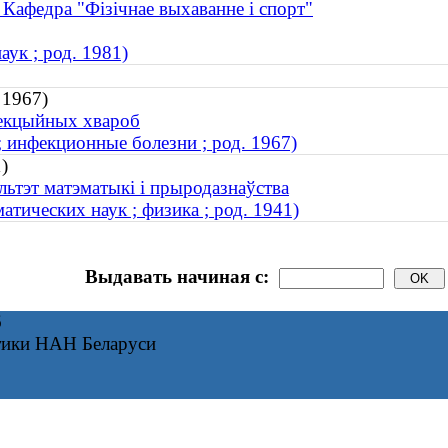
 Кафедра "Фізічнае выхаванне і спорт"
ук ; род. 1981)
 1967)
фекцыйных хвароб
; инфекционные болезни ; род. 1967)
)
льтэт матэматыкі і прыродазнаўства
тических наук ; физика ; род. 1941)
Выдавать начиная с:
6
тики НАН Беларуси