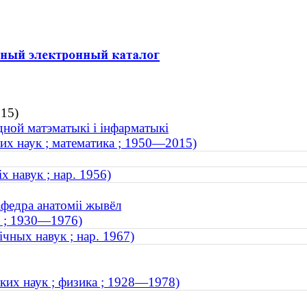
015)
дной матэматыкі і інфарматыкі
их наук ; математика ; 1950—2015)
х навук ; нар. 1956)
федра анатоміі жывёл
к ; 1930—1976)
чных навук ; нар. 1967)
ких наук ; физика ; 1928—1978)