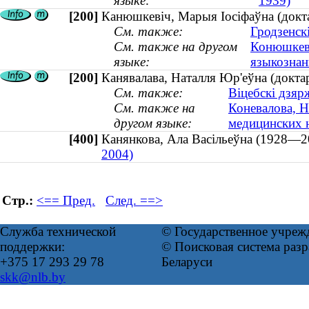
языке:
1939)
[200]
Канюшкевіч, Марыя Іосіфаўна (доктар
См. также:
Гродзенск
См. также на другом
Конюшкеви
языке:
языкознани
[200]
Канявалава, Наталля Юр'еўна (доктар
См. также:
Віцебскі дзяр
См. также на
Коневалова, Н
другом языке:
медицинских н
[400]
Канянкова, Ала Васільеўна (1928
2004)
Стр.:
<== Пред.
След. ==>
Служба технической
© Государственное учреж
поддержки:
© Поисковая система ра
+375 17 293 29 78
Беларуси
skk@nlb.by