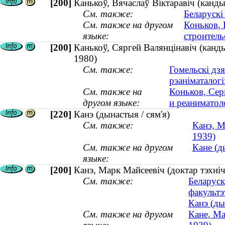
[200]
Канькоў, Вячаслаў Віктаравіч (кандыд
См. также:
Беларускі
См. также на другом
Коньков, 
языке:
строитель
[200]
Канькоў, Сяргей Валянцінавіч (кандыд
1980)
См. также:
Гомельскі дзя
рэаніматалогі
См. также на
Коньков, Сер
другом языке:
и реаниматоло
[220]
Канэ (дынастыя / сям'я)
См. также:
Канэ, М
1939)
См. также на другом
Кане (д
языке:
[200]
Канэ, Марк Майсеевіч (доктар тэхні
См. также:
Беларуск
факультэ
Канэ (ды
См. также на другом
Кане, Ма