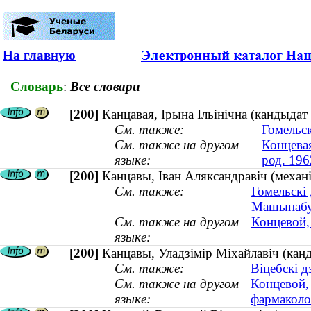
На главную
Словарь
:
Все словари
[200]
Канцавая, Ірына Ільінічна (кандыдат 
См. также:
Гомельск
См. также на другом
Концевая
языке:
род. 196
[200]
Канцавы, Іван Аляксандравіч (механік
См. также:
Гомельскі 
Машынабу
См. также на другом
Концевой,
языке:
[200]
Канцавы, Уладзімір Міхайлавіч (канд
См. также:
Віцебскі 
См. также на другом
Концевой,
языке:
фармаколог