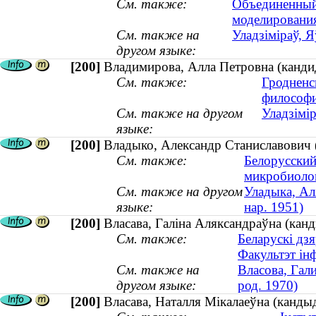
См. также:
Объединенный
моделирования
См. также на
Уладзіміраў, Я
другом языке:
[200]
Владимирова, Алла Петровна (кандид
См. также:
Гродненс
философ
См. также на другом
Уладзімір
языке:
[200]
Владыко, Александр Станиславович (
См. также:
Белорусский
микробиоло
См. также на другом
Уладыка, Аля
языке:
нар. 1951)
[200]
Власава, Галіна Аляксандраўна (канд
См. также:
Беларускі дзя
Факультэт ін
См. также на
Власова, Гал
другом языке:
род. 1970)
[200]
Власава, Наталля Мікалаеўна (кандыд