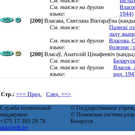
См. также:
Інстыт
См. также на другом
Власо
языке:
1944)
[200]
Власава, Святлана Віктараўна (канд
См. также:
Палескі дз
ладу жыц
См. также на другом
Власова, 
языке:
болезни ; 
[200]
Власаў, Анатолій Цімафеевіч (кандыд
См. также:
Беларуск
См. также на другом
Власов, 
языке:
род. 194
Стр.:
<== Пред.
След. ==>
Служба технической
© Государственное учреж
поддержки:
© Поисковая система ра
+375 17 293 29 78
Беларуси
skk@nlb.by