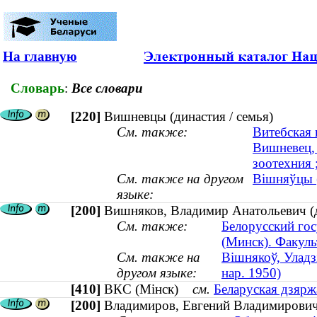
На главную
Словарь
:
Все словари
[220]
Вишневцы (династия / семья)
См. также:
Витебская 
Вишневец, 
зоотехния 
См. также на другом
Вішняўцы (
языке:
[200]
Вишняков, Владимир Анатольевич (до
См. также:
Белорусский го
(Минск). Факул
См. также на
Вішнякоў, Уладзі
другом языке:
нар. 1950)
[410]
ВКС (Мінск)
см.
Беларуская дзяржа
[200]
Владимиров, Евгений Владимирович (