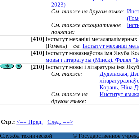
2023)
См. также на другом языке:
Инст
(Гом
См. также ассоциативное
Інст
понятие:
[410]
Інстытут механікі металапалімерных 
(Гомель)
см.
Інстытут механікі мет
[410]
Інстытут мовазнаўства імя Якуба К
мовы і літаратуры (Мінск). Філіял "
[210]
Інстытут мовы і літаратуры імя Якуб
См. также:
Дудзінская, Дз
літаратуразнаўс
Корань, Ніна Д
См. также на
Институт языка
другом языке:
Стр.:
<== Пред.
След. ==>
Служба технической
© Государственное учреж