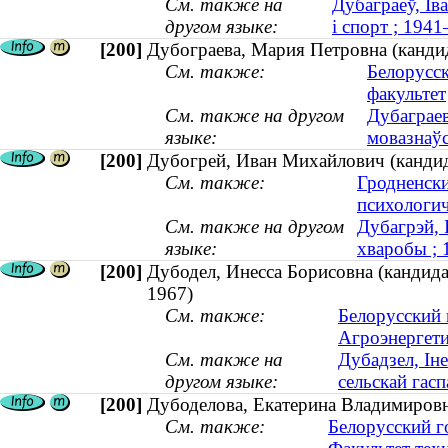
См. также на
Дубаграеў, Ів
другом языке:
і спорт ; 194
[200]
Дубограева, Мария Петровна (кандид
См. также:
Белорусс
факультет
См. также на другом
Дубаграев
языке:
мовазнаўс
[200]
Дубогрей, Иван Михайлович (кандид
См. также:
Гродненски
психологич
См. также на другом
Дубагрэй, 
языке:
хваробы ;
[200]
Дубодел, Инесса Борисовна (кандидат
1967)
См. также:
Белорусский 
Агроэнергети
См. также на
Дубадзел, Ін
другом языке:
сельскай гасп
[200]
Дубоделова, Екатерина Владимировна
См. также:
Белорусский г