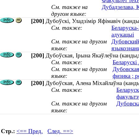
Факультет тех
См. также на
Дубадзелава, 
другом языке:
[200]
Дубоўскі, Уладзімір Яфімавіч (канды
См. также:
Беларуска-
адукацыі
См. также на другом
Дубовский
языке:
языкознани
[200]
Дубоўская, Ірына Якаўлеўна (кандыда
См. также:
Беларускі
См. также на другом
Дубовская
языке:
физика ; р
[200]
Дубоўская, Алена Міхайлаўна (канды
См. также:
Беларуск
факультэ
См. также на другом
Дубовска
языке:
Стр.:
<== Пред.
След. ==>