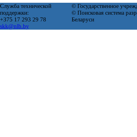
Служба технической
© Государственное учреж
поддержки:
© Поисковая система ра
+375 17 293 29 78
Беларуси
skk@nlb.by