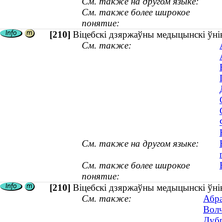
См. также на другом языке:
См. также более широкое
понятие:
[210]
Віцебскі дзяржаўны медыцынскі ўнів
См. также:
См. также на другом языке:
См. также более широкое
понятие:
[210]
Віцебскі дзяржаўны медыцынскі ўніве
См. также:
Абра
Волч
Дубр