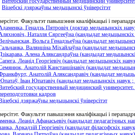
Витебский государственный медицинский университет
Віцебскі дзяржаўны медыцынскі ўніверсітэт
ерсітэт. Факультэт павышэння кваліфікацыі і перападр
Адаменка, Генадзь Пятровіч (доктар медыцынскіх навук ;
Аляхновіч, Наталля Сяргееўна (кандыдат медыцынскіх на
Велічынская, Вольга Генадзьеўна (кандыдат медыцынскі
Гальчанка, Валянціна Міхайлаўна (кандыдат медыцынскі
Дзікарава, Алена Аляксандраўна (кандыдат медыцынскіх 
Сапега, Леанід Георгіевіч (кандыдат медыцынскіх нав
Семянюк, Анатолій Канстанцінавіч (кандыдат медыцынскі
Франкфурт, Анатолій Аляксандравіч (кандыдат медыцы
Юпатаў, Іван Юпатавіч (кандыдат медыцынскіх навук 
Витебский государственный медицинский университет.
переподготовки кадров
Віцебскі дзяржаўны медыцынскі ўніверсітэт
рсітэт. Факультэт павышэння кваліфікацыі і перападрых
менка, Леанід Афанасьевіч (кандыдат педагагічных нав
анка, Аркадзій Георгіевіч (кандыдат філасофскіх наву
ова, Варвара Пятроўна (кандыдат педагагічных навук)