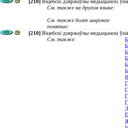
[210]
Віцебскі дзяржаўны медыцынскі ўнів
См. также на другом языке:
См. также более широкое
понятие:
[210]
Віцебскі дзяржаўны медыцынскі ўні
См. также:
Б
Б
Б
Б
Б
Б
В
Г
Г
Г
Г
Д
Ё
Ж
І