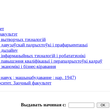
ет
факультэт
т вытворчых тэхналогій
т давузаўскай падрыхтоўкі і прафарыентацыі
т дызайну
 інфармацыйных тэхналогій і робататэхнікі
т павышэння кваліфікацыі і перападрыхтоўкі кадраў
эканомікі і бізнес-кіравання
навук ; машынабудаванне ; нар. 1947)
ситет. Заочный факультет
Выдавать начиная с: