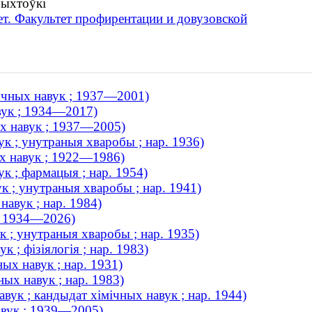
рыхтоўкі
т. Факультет профирентации и довузовской
ычных навук ; 1937—2001)
вук ; 1934—2017)
х навук ; 1937—2005)
к ; унутраныя хваробы ; нар. 1936)
х навук ; 1922—1986)
к ; фармацыя ; нар. 1954)
к ; унутраныя хваробы ; нар. 1941)
навук ; нар. 1984)
 ; 1934—2026)
 ; унутраныя хваробы ; нар. 1935)
 ; фізіялогія ; нар. 1983)
ых навук ; нар. 1931)
х навук ; нар. 1983)
ук ; кандыдат хімічных навук ; нар. 1944)
авук ; 1939—2005)