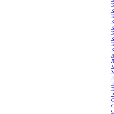
К
К
К
К
К
К
К
К
К
Л
Л
М
М
П
П
П
Р
С
С
С