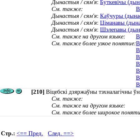
Дынастыя / сям'я
:
Буткевічы (дына
См. также:
В
Дынастыя / сям'я
:
Каўчуры (дынас
Дынастыя / сям'я
:
Ціманавы (дына
Дынастыя / сям'я
:
Шэлепавы (дына
См. также на другом языке:
В
См. также более узкое понятие:
В
В
В
В
В
В
В
[210]
Віцебскі дзяржаўны тэхналагічны ўні
См. также:
См. также на другом языке:
См. также более широкое поняти
Стр.:
<== Пред.
След. ==>