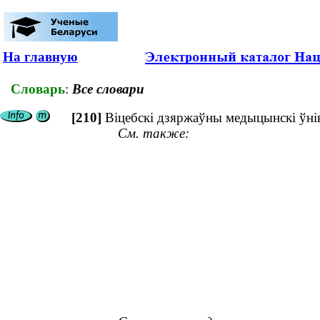
На главную
Словарь
:
Все словари
[210]
Віцебскі дзяржаўны медыцынскі ўнів
См. также: