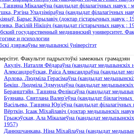
а, Таццяна Мікалаеўна (кандыдат філалагічных навук ;
шка, Рэгіна Уладзіміраўна (кандыдат філалагічных нав
іянаў, Барыс Кірылавіч (доктар гістарычных навук ;
энка, Васілій Нікіціч (кандыдат гістарычных навук ; 
бский государственный медицинский университет. Фа
гогике и психологии
бскі дзяржаўны медыцынскі ўніверсітэт
версітэт. Факультэт падрыхтоўкі замежных грамадзян
Акуліч, Наталля Фёдараўна (кандыдат медыцынскіх н
Александроўская, Раіса Аляксандраўна (кандыдат ме
Арлова, Людміла Герасімаўна (кандыдат медыцынскіх н
Бекіш, Людміла Эдмундаўна (кандыдат медыцынскіх на
Беранштэйн, Таццяна Феліксаўна (кандыдат медыцынс
Буянава, Святлана Валер'еўна (кандыдат біялагічных н
Васільева, Таццяна Юр'еўна (кандыдат філалагічных на
Вёрткін, Ісаак Міхайлавіч (доктар медыцынскіх навук
Грыжэўская, Ала Мікалаеўна (кандыдат медыцынскіх 
1957)
Данюшчанкава, Ніна Міхайлаўна (кандыдат медыцынскі