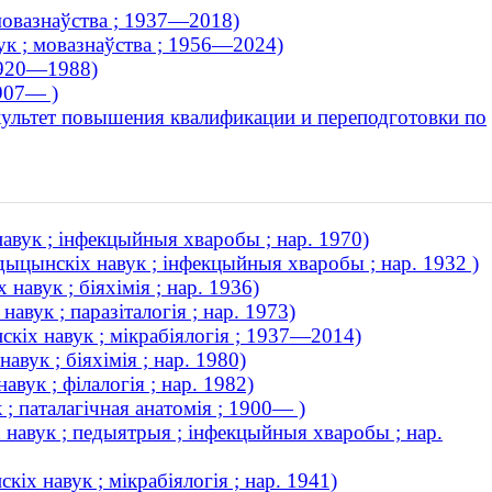
 мовазнаўства ; 1937—2018)
ук ; мовазнаўства ; 1956—2024)
 1920—1988)
1907— )
культет повышения квалификации и переподготовки по
авук ; інфекцыйныя хваробы ; нар. 1970)
дыцынскіх навук ; інфекцыйныя хваробы ; нар. 1932 )
авук ; біяхімія ; нар. 1936)
вук ; паразіталогія ; нар. 1973)
кіх навук ; мікрабіялогія ; 1937—2014)
авук ; біяхімія ; нар. 1980)
вук ; філалогія ; нар. 1982)
 ; паталагічная анатомія ; 1900— )
навук ; педыятрыя ; інфекцыйныя хваробы ; нар.
х навук ; мікрабіялогія ; нар. 1941)