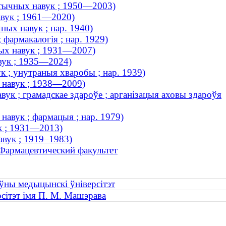
тычных навук ; 1950—2003)
авук ; 1961—2020)
ых навук ; нар. 1940)
 фармакалогія ; нар. 1929)
ых навук ; 1931—2007)
вук ; 1935—2024)
к ; унутраныя хваробы ; нар. 1939)
 навук ; 1938—2009)
ук ; грамадскае здароўе ; арганізацыя аховы здароўя
навук ; фармацыя ; нар. 1979)
ук ; 1931—2013)
авук ; 1919–1983)
Фармацевтический факультет
ўны медыцынскі ўніверсітэт
рсітэт імя П. М. Машэрава