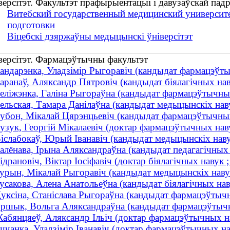
ерсітэт. Факультэт прафырыентацыі і давузаўскай пад
Витебский государственный медицинский университе
подготовки
Віцебскі дзяржаўны медыцынскі ўніверсітэт
версітэт. Фармацэўтычны факультэт
андарэнка, Уладзімір Рыгоравіч (кандыдат фармацэўт
аранаў, Аляксандр Пятровіч (кандыдат біялагічных на
еліжэнка, Галіна Рыгораўна (кандыдат фармацэўтычны
ельская, Тамара Данілаўна (кандыдат медыцынскіх наву
убон, Мікалай Цярэнцьевіч (кандыдат фармацэўтычны
узук, Георгій Мікалаевіч (доктар фармацэўтычных наву
іслабокаў, Юрый Іванавіч (кандыдат медыцынскіх наву
алёнава, Ірына Аляксандраўна (кандыдат педагагічных 
ідрановіч, Віктар Іосіфавіч (доктар біялагічных навук
урын, Мікалай Рыгоравіч (кандыдат медыцынскіх навук
усакова, Алена Анатольеўна (кандыдат біялагічных навук
уксіна, Станіслава Рыгораўна (кандыдат фармацэўтычн
ршык, Вольга Аляксандраўна (кандыдат фармацэўтычны
абянцяеў, Аляксандр Ільіч (доктар фармацэўтычных нав
шчанка, Уладзімір Іванавіч (доктар фармацэўтычных н