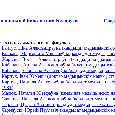
ерсітэт. Стаматалагічны факультэт
Байтус, Ніна Аляксандраўна (кандыдат медыцынскіх нав
Волкава, Маргарыта Мікалаеўна (кандыдат медыцынскіх 
Жаркова, Вольга Аляксандраўна (кандыдат медыцынскіх
Кабанава, Арына Аляксандраўна (доктар медыцынскіх н
Кабанава, Святлана Аляксееўна (кандыдат медыцынскіх 
Карпук, Іван Юр'евіч (доктар медыцынскіх навук ; стама
Карпук, Наталля Анатольеўна (кандыдат медыцынскіх нав
1981)
Масюк, Наталья Юзэфаўна (кандыдат медыцынскіх наву
Сахарук, Наталля Аляксандраўна (кандыдат медыцынскі
Тарасян, Цігран Азатавіч (кандыдат медыцынскіх наву
Чарняўскі, Юрый Паўлавіч (кандыдат медыцынскіх наву