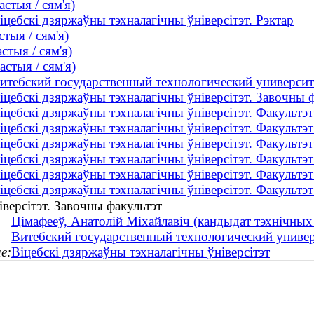
стыя / сям'я)
іцебскі дзяржаўны тэхналагічны ўніверсітэт. Рэктар
тыя / сям'я)
стыя / сям'я)
стыя / сям'я)
итебский государственный технологический университ
іцебскі дзяржаўны тэхналагічны ўніверсітэт. Завочны 
іцебскі дзяржаўны тэхналагічны ўніверсітэт. Факультэ
іцебскі дзяржаўны тэхналагічны ўніверсітэт. Факультэ
іцебскі дзяржаўны тэхналагічны ўніверсітэт. Факультэ
іцебскі дзяржаўны тэхналагічны ўніверсітэт. Факультэт
іцебскі дзяржаўны тэхналагічны ўніверсітэт. Факультэ
іцебскі дзяржаўны тэхналагічны ўніверсітэт. Факультэт 
версітэт. Завочны факультэт
Цімафееў, Анатолій Міхайлавіч (кандыдат тэхнічных 
Витебский государственный технологический универ
е:
Віцебскі дзяржаўны тэхналагічны ўніверсітэт