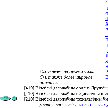
С
Ф
Ф
Ф
Х
Х
Ц
Ш
Ш
;
Я
Я
Я
См. также на другом языке:
В
См. также более широкое
В
понятие:
[410]
Віцебскі дзяржаўны ордэна Дружбы
[410]
Віцебскі дзяржаўны педагагічны ін
[210]
Віцебскі дзяржаўны тэхналагічны ўні
Дынастыя / сям'я
:
Батэзат — Саму