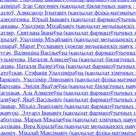
азіміраў, Ігар Сяргеевіч (кандыдат біялагічных навук ; 
азлоў, Аляксандр Ігнатавіч (кандыдат фізіка-матэматычн
алеснічэнка, Юрый Іванавіч (кандыдат фармацэўтычн
анцавы, Уладзімір Міхайлавіч (кандыдат медыцынскіх н
атляр, Святлана Іванаўна (кандыдат фармацэўтычных н
ірылаў, Уладзімір Міхайлавіч (кандыдат медыцынскіх на
онараў, Марат Русланавіч (доктар медыцынскіх навук ; 
угач, Валянціна Васільеўна (кандыдат фармацэўтычны
узьмічова, Наталля Аляксееўна (кандыдат біялагічных н
апава, Наталля Валер'еўна (кандыдат фармацэўтычных 
атоўская, Стэфанія Уладзіміраўна (кандыдат хімічных н
арковіч, Уладзімір Лявонавіч (кандыдат фізіка-матэмат
арозава, Эмілія Якаўлеўна (кандыдат біялагічных наву
агоцкая, Ала Аляксееўна (кандыдат фармацэўтычных на
аляўкоў, Якаў Васільевіч (кандыдат фармацэўтычных 
івавар, Міхаіл Леанідавіч (кандыдат фармацэўтычных н
жавускі, Эдуард Іванавіч (кандыдат фармацэўтычных 
абодзіна, Марыя Мікалаеўна (кандыдат хімічных навук 
адзікава, Вера Кірылаўна (кандыдат медыцынскіх наву
акевіч, Мікалай Максімавіч (кандыдат фізіка-матэматыч