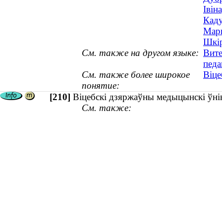
Івін
Каду
Марк
Шкір
См. также на другом языке:
Вите
педа
См. также более широкое
Віце
понятие:
[210]
Віцебскі дзяржаўны медыцынскі ўні
См. также: