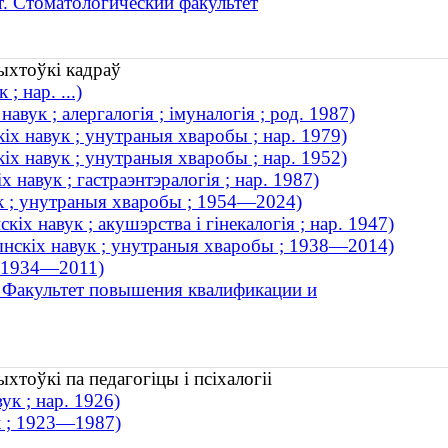
. Стоматологический факультет
ыхтоўкі кадраў
 нар. ...)
вук ; алергалогія ; імуналогія ; род. 1987)
х навук ; унутраныя хваробы ; нар. 1979)
х навук ; унутраныя хваробы ; нар. 1952)
навук ; гастраэнтэралогія ; нар. 1987)
ук ; унутраныя хваробы ; 1954—2024)
х навук ; акушэрства і гінекалогія ; нар. 1947)
нскіх навук ; унутраныя хваробы ; 1938—2014)
; 1934—2011)
 Факультет повышения квалификации и
тоўкі па педагогіцы і псіхалогіі
ук ; нар. 1926)
к ; 1923—1987)