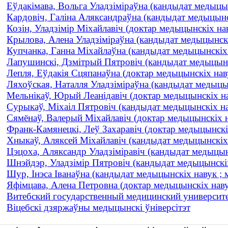
Еўдакімава, Вольга Уладзіміраўна (кандыдат медыцынс
Кардовіч, Галіна Аляксандраўна (кандыдат медыцынскі
Козін, Уладзімір Міхайлавіч (доктар медыцынскіх нав
Крылова, Алена Уладзіміраўна (кандыдат медыцынскі
Купчанка, Ганна Міхайлаўна (кандыдат медыцынскіх на
Лапушинскі, Дзмітрый Пятровіч (кандыдат медыцынск
Лепля, Еўдакія Сцяпанаўна (доктар медыцынскіх наву
Ляхоўская, Наталля Уладзіміраўна (кандыдат медыцы
Мельнікаў, Юрый Леанідавіч (доктар медыцынскіх н
Сурыкаў, Міхаіл Пятровіч (кандыдат медыцынскіх на
Сямёнаў, Валерый Міхайлавіч (доктар медыцынскіх н
Франк-Камянецкі, Леў Захаравіч (доктар медыцынскі
Хныкаў, Аляксей Міхайлавіч (кандыдат медыцынскіх 
Цэцоха, Аляксандр Уладзіміравіч (кандыдат медыцынск
Шнэйдэр, Уладзімір Пятровіч (кандыдат медыцынскіх
Шур, Інэса Іванаўна (кандыдат медыцынскіх навук ; м
Яфімцава, Алена Петровна (доктар медыцынскіх наву
Витебский государственный медицинский университе
Віцебскі дзяржаўны медыцынскі ўніверсітэт