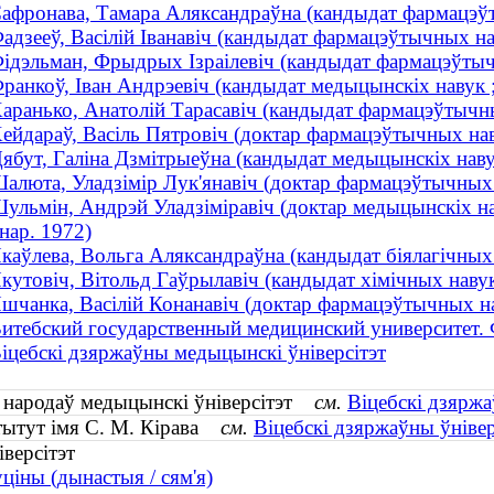
афронава, Тамара Аляксандраўна (кандыдат фармацэў
адзееў, Васілій Іванавіч (кандыдат фармацэўтычных н
ідэльман, Фрыдрых Ізраілевіч (кандыдат фармацэўтычн
ранкоў, Іван Андрэевіч (кандыдат медыцынскіх навук ;
аранько, Анатолій Тарасавіч (кандыдат фармацэўтычн
ейдараў, Васіль Пятровіч (доктар фармацэўтычных на
ябут, Галіна Дзмітрыеўна (кандыдат медыцынскіх наву
алюта, Уладзімір Лук'янавіч (доктар фармацэўтычных
ульмін, Андрэй Уладзіміравіч (доктар медыцынскіх нав
 нар. 1972)
каўлева, Вольга Аляксандраўна (кандыдат біялагічных 
кутовіч, Вітольд Гаўрылавіч (кандыдат хімічных нав
шчанка, Васілій Конанавіч (доктар фармацэўтычных н
итебский государственный медицинский университет. 
іцебскі дзяржаўны медыцынскі ўніверсітэт
 народаў медыцынскі ўніверсітэт
см.
Віцебскі дзяржа
стытут імя С. М. Кірава
см.
Віцебскі дзяржаўны ўніве
версітэт
ціны (дынастыя / сям'я)