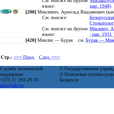
См. также на другом
Міклашэўск
языке:
нар. 1948)
[200]
Миклевич, Арнольд Вацлавович (канд
См. также:
Белорусски
Стоматолог
См. также на другом
Міклевіч, 
языке:
; нар. 1931 
[420]
Миклис — Бурак
см.
Бурак — Микл
Стр.:
<== Пред.
След. ==>
Служба технической
© Государственное учреж
поддержки:
© Поисковая система ра
+375 17 293 29 78
Беларуси
skk@nlb.by