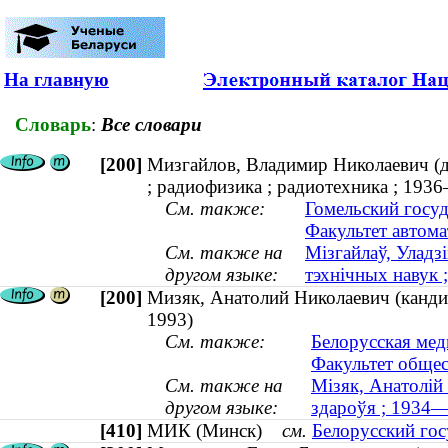
На главную
Словарь
:
Все словари
[200]
Мизгайлов, Владимир Николаевич (д
; радиофизика ; радиотехника ; 193
См. также:
Гомельский госуд
Факультет автом
См. также на
Мізгайлаў, Уладз
другом языке:
тэхнічных навук 
[200]
Мизяк, Анатолий Николаевич (канди
1993)
См. также:
Белорусская мед
Факультет общес
См. также на
Мізяк, Анатолій
другом языке:
здароўя ; 1934
[410]
МИК (Минск)
см.
Белорусский гос