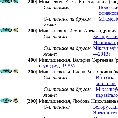
[200]
Микелевич, Елена Болеславовна (кан
См. также:
Полесски
финансо
См. также на другом
Мікелеві
языке:
[200]
Миклашевич, Игорь Александрович 
См. также:
Белорусски
Машиностр
См. также на другом
Міклашэвіч,
языке:
—2013)
[400]
Миклашевская, Валерия Сергеевна 
наук ; род. 1955)
[200]
Миклашевская, Елена Викторовна (ка
См. также:
Витебская
зоологии
См. также на другом
Міклашэўс
языке:
паразітало
[200]
Миклашевская, Любовь Николаевна (к
См. также:
Белорусски
Электротех