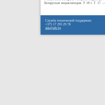
Беларуская энцыклапедыя. У 18 т. Т. 17. —
Служба технической поддержки:
+375 17 293 29 78
skk@nlb.by