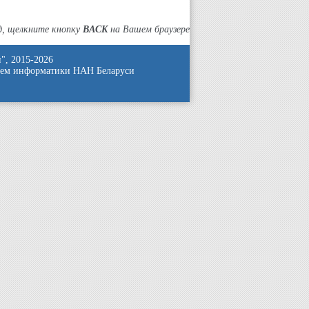
д, щелкните кнопку
BACK
на Вашем браузере
", 2015-2026
блем информатики НАН Беларуси