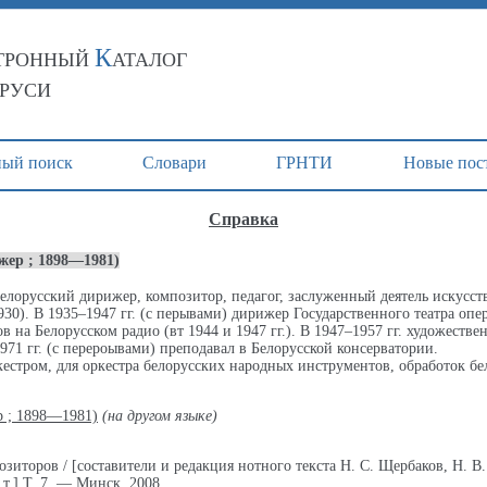
К
ТРОННЫЙ
АТАЛОГ
АРУСИ
ый поиск
Cловари
ГРНТИ
Новые пос
Справка
ер ; 1898—1981)
орусский дирижер, композитор, педагог, заслуженный деятель искусств
. В 1935–1947 гг. (с перывами) дирижер Государственного театра опер
 на Белорусском радио (вт 1944 и 1947 гг.). В 1947–1957 гг. художеств
71 гг. (с перероывами) преподавал в Белорусской консерватории.
стром, для оркестра белорусских народных инструментов, обработок бе
 ; 1898—1981)
(на другом языке)
торов / [составители и редакция нотного текста Н. С. Щербаков, Н. В
т.] Т. 7. — Минск, 2008.