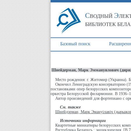
С
Э
ВОДНЫЙ
ЛЕК
БИБЛИОТЕК БЕЛ
Базовый поиск
Расширенн
Шнейдерман, Марк Эммануилович (дириж
Место рождения: г. Житомир (Украина). Бел
Окончил Лениградскую консерваторию (1930)
постановками опер белорусских композиторов
оркестра Белорусской филармонии. В 1936–19
Автор произведений для фортепиано с орке
См. также
Шнейдэрман, Марк Эмануілавіч (дырыжор
Источники информации
Квартетные миниатюры белорусских компози
Республика Беларусь : энциклопедия. [В 7 