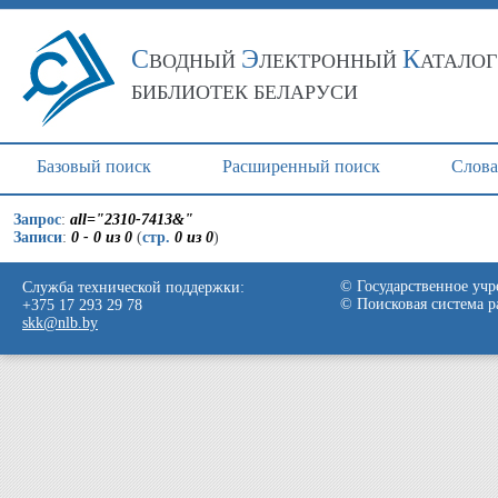
С
Э
К
ВОДНЫЙ
ЛЕКТРОННЫЙ
АТАЛОГ
БИБЛИОТЕК БЕЛАРУСИ
Базовый поиск
Расширенный поиск
Cлова
Запрос
:
all="2310-7413&"
Записи
:
0 - 0 из 0
(
стр.
0 из 0
)
© Государственное учр
Служба технической поддержки:
© Поисковая система 
+375 17 293 29 78
skk@nlb.by